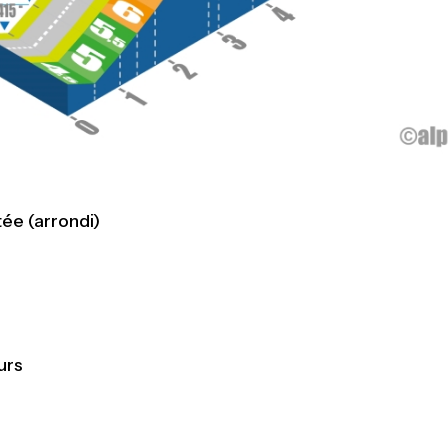
e (arrondi)
urs