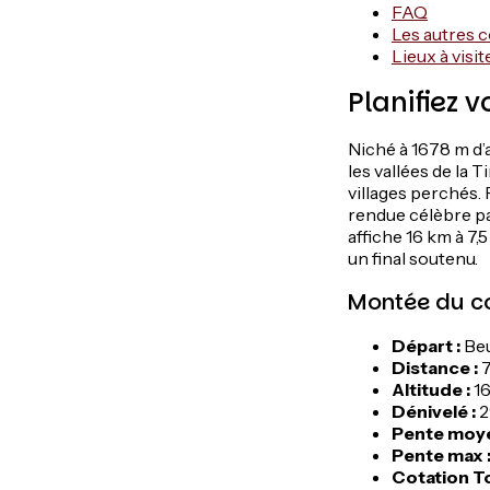
FAQ
Les autres 
Lieux à visi
Planifiez v
Niché à 1678 m d’
les vallées de la 
villages perchés.
rendue célèbre pa
affiche 16 km à 7,
un final soutenu.
Montée du col
Départ :
Beu
Distance :
7
Altitude :
1
Dénivelé :
2
Pente moye
Pente max 
Cotation T