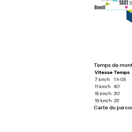
Temps de monté
Vitesse
Temps
7 km/h
1 h 05
11 km/h
40’
15 km/h
30’
19 km/h
25’
Carte du parco