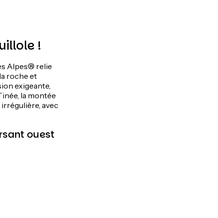
illole !
es Alpes® relie
la roche et
sion exigeante,
Tinée, la montée
 irrégulière, avec
ersant ouest