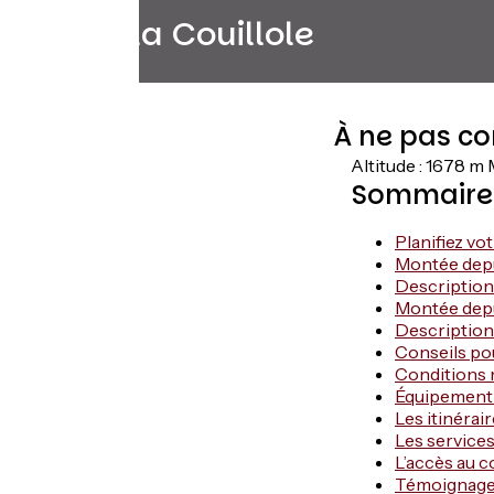
Col de la Couillole
À ne pas co
Altitude : 1678 m
Sommaire
Planifiez vo
Montée depu
Description 
Montée depu
Description
Conseils po
Conditions
Équipemen
Les itinérai
Les services
L’accès au c
Témoignag