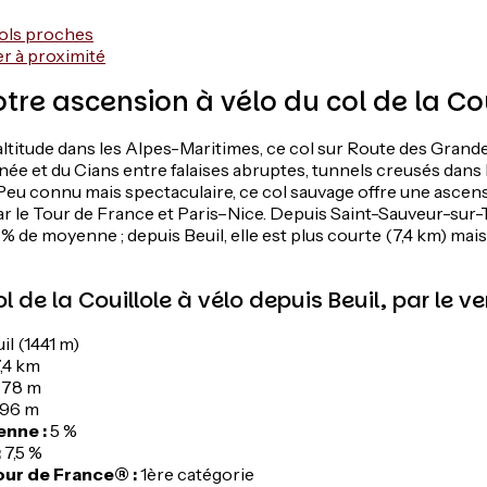
cols proches
ter à proximité
otre ascension à vélo du col de la Cou
altitude dans les Alpes-Maritimes, ce col sur Route des Grand
Tinée et du Cians entre falaises abruptes, tunnels creusés dans 
 Peu connu mais spectaculaire, ce col sauvage offre une ascen
r le Tour de France et Paris–Nice. Depuis Saint-Sauveur-sur-
5 % de moyenne ; depuis Beuil, elle est plus courte (7,4 km) mais
 de la Couillole à vélo depuis Beuil, par le v
il (1441 m)
,4 km
678 m
96 m
nne :
5 %
:
7,5 %
our de France® :
1ère catégorie