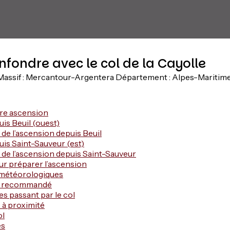
nfondre avec le col de la Cayolle
Massif : Mercantour-Argentera
Département : Alpes-Maritim
tre ascension
is Beuil (ouest)
de l’ascension depuis Beuil
is Saint-Sauveur (est)
 de l’ascension depuis Saint-Sauveur
ur préparer l’ascension
 météorologiques
t recommandé
res passant par le col
 à proximité
ol
es