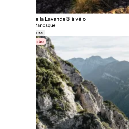
Les Routes de la Lavande® à vélo
Montélimar > Manosque
422 km
Route
Grande Traversée