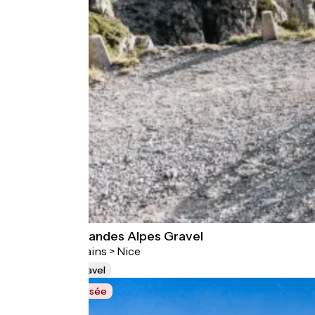
Route des Grandes Alpes Gravel
Thonon-les-Bains > Nice
845 km
Gravel
Grande Traversée