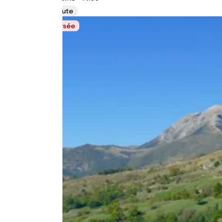
758 km
Route
Grande Traversée