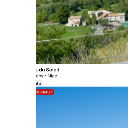
P'tites Routes du Soleil
Thonon-les-Bains > Nice
915 km
Route
Traversée
Nouveau !