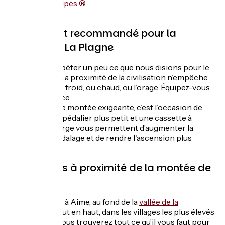
des Grandes Alpes ®
Équipement recommandé pour la
montée de La Plagne
Nous allons répéter un peu ce que nous disions pour le
col de la Loze
. La proximité de la civilisation n’empêche
pas de prendre froid, ou chaud, ou l’orage. Équipez-vous
en conséquence.
S’agissant d’une montée exigeante, c’est l’occasion de
rappeler qu’un pédalier plus petit et une cassette à
rapport plus large vous permettent d’augmenter la
cadence de pédalage et de rendre l'ascension plus
confortable.
Les services à proximité de la montée de
La Plagne
De tout en bas, à Aime, au fond de la
vallée de la
Tarentaise
à tout en haut, dans les villages les plus élevés
de La Plagne, vous trouverez tout ce qu’il vous faut pour