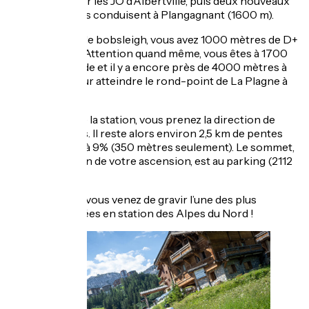
construite pour les JO d’Albertville, puis deux nouveaux
virages qui vous conduisent à Plangagnant (1600 m).
Passé la piste de bobsleigh, vous avez 1000 mètres de D+
derrière vous. Attention quand même, vous êtes à 1700
mètres d’altitude et il y a encore près de 4000 mètres à
7% à avaler pour atteindre le rond-point de La Plagne à
1966 mètres.
Là, à l’entrée de la station, vous prenez la direction de
Plagne Villages. Il reste alors environ 2,5 km de pentes
irrégulières : 4 à 9% (350 mètres seulement). Le sommet,
qui marque la fin de votre ascension, est au parking (2112
m).
Félicitez-vous, vous venez de gravir l’une des plus
difficiles montées en station des Alpes du Nord !