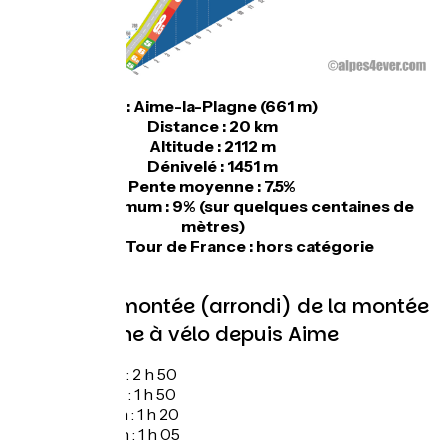
Départ : Aime-la-Plagne (661 m)
Distance : 20 km
Altitude : 2112 m
Dénivelé : 1451 m
Pente moyenne : 7.5%
Pente maximum : 9% (sur quelques centaines de
mètres)
Cotation Tour de France : hors catégorie
Temps de montée (arrondi) de la montée
de La Plagne à vélo depuis Aime
À 7 km/h : 2 h 50
À 11 km/h : 1 h 50
À 15 km/h : 1 h 20
À 19 km/h : 1 h 05