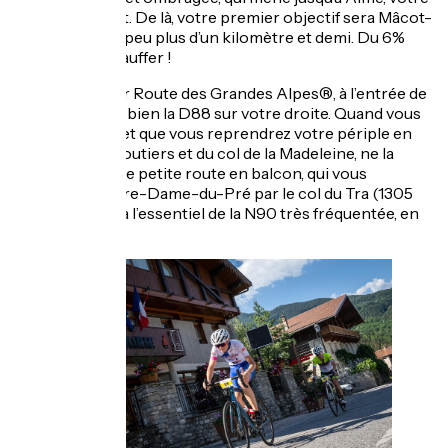
point de départ. De là, votre premier objectif sera Mâcot-
la-Plagne, à un peu plus d’un kilomètre et demi. Du 6%
pour vous échauffer !
Si vous êtes sur Route des Grandes Alpes®, à l’entrée de
Macôt repérez bien la D88 sur votre droite. Quand vous
redescendrez et que vous reprendrez votre périple en
direction de Moutiers et du col de la Madeleine, ne la
ratez pas ! Cette petite route en balcon, qui vous
emmène à Notre-Dame-du-Pré par le col du Tra (1305
m), vous évitera l’essentiel de la N90 très fréquentée, en
fond de vallée.