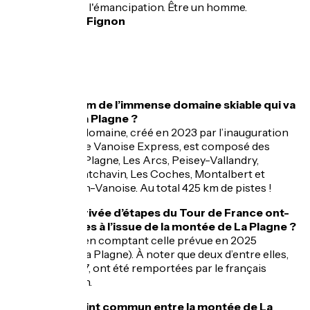
dignité et l'émancipation. Être un homme.
Laurent Fignon
FAQ
Quel est le nom de l’immense domaine skiable qui va
des Alpes à La Plagne ?
Paradiski ! Ce domaine, créé en 2023 par l’inauguration
du téléphérique Vanoise Express, est composé des
stations de La Plagne, Les Arcs, Peisey-Vallandry,
Villaroger, Montchavin, Les Coches, Montalbert et
Champagny-en-Vanoise. Au total 425 km de pistes !
Combien d’arrivée d’étapes du Tour de France ont-
elles été jugées à l’issue de la montée de La Plagne ?
Cinq arrivées, en comptant celle prévue en 2025
(Albertville – La Plagne). À noter que deux d’entre elles,
en 1984 et 1987, ont été remportées par le français
Laurent Fignon.
Quel est le point commun entre la montée de La