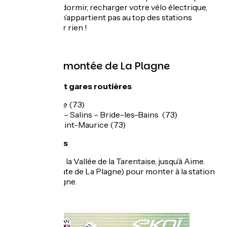
manger, boire, dormir, recharger votre vélo électrique,
etc. La Plagne n’appartient pas au top des stations
mondiales pour rien !
Accès à la montée de La Plagne
Gares SNCF et gares routières
Albertville (73)
Moûtiers – Salins – Bride-les-Bains (73)
Bourg-Saint-Maurice (73)
Accès routiers
N90 dans la Vallée de la Tarentaise, jusqu’à Aime.
D221 (route de La Plagne) pour monter à la station
de La Plagne.