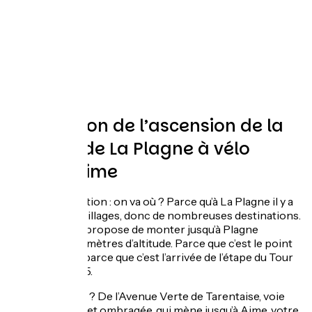
Description de l’ascension de la
montée de La Plagne à vélo
depuis Aime
Première question : on va où ? Parce qu’à La Plagne il y a
de nombreux villages, donc de nombreuses destinations.
Nous, on vous propose de monter jusqu’à Plagne
Villages, à 2112 mètres d’altitude. Parce que c’est le point
le plus haut et parce que c’est l’arrivée de l’étape du Tour
de France 2025.
Et d’où part-on ? De l’Avenue Verte de Tarentaise, voie
verte agréable et ombragée, qui mène jusqu’à Aime, votre