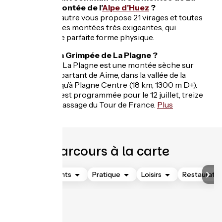
Plagne et la montée de l’
Alpe d’Huez
?
L’une comme l’autre vous propose 21 virages et toutes
les deux sont des montées très exigeantes, qui
demandent une parfaite forme physique.
Quand a lieu la Grimpée de La Plagne ?
La Grimpée de La Plagne est une montée sèche sur
route ouverte partant de Aime, dans la vallée de la
Tarentaise, jusqu’à Plagne Centre (18 km, 1300 m D+).
L’édition 2025 est programmée pour le 12 juillet, treize
jours avant le passage du Tour de France.
Plus
d’information
Parcours à la carte
Hébergements
Pratique
Loisirs
Restauratio