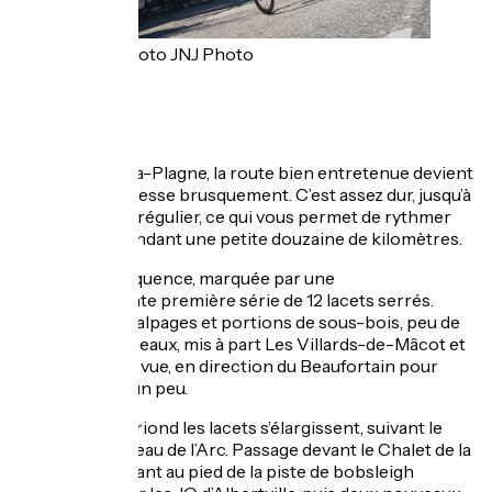
Crédit photo JNJ Photo
Après Mâcot-la-Plagne, la route bien entretenue devient
large et se redresse brusquement. C’est assez dur, jusqu’à
8,5%, mais très régulier, ce qui vous permet de rythmer
votre effort pendant une petite douzaine de kilomètres.
Une longue séquence, marquée par une
impressionnante première série de 12 lacets serrés.
Entre prairies, alpages et portions de sous-bois, peu de
villages ou hameaux, mis à part Les Villards-de-Mâcot et
Prariond. Belle vue, en direction du Beaufortain pour
vous distraire un peu.
À partir de Prariond les lacets s’élargissent, suivant le
cours du Ruisseau de l’Arc. Passage devant le Chalet de la
Roche, restaurant au pied de la piste de bobsleigh