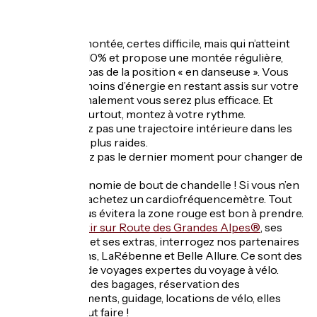
Nos conseils :
Sur une montée, certes difficile, mais qui n’atteint
jamais le 10% et propose une montée régulière,
n’abusez pas de la position « en danseuse ». Vous
perdrez moins d’énergie en restant assis sur votre
selle et finalement vous serez plus efficace. Et
surtout, surtout, montez à votre rythme.
Ne prenez pas une trajectoire intérieure dans les
lacets les plus raides.
N’attendez pas le dernier moment pour changer de
vitesse.
Pas d’économie de bout de chandelle ! Si vous n’en
avez pas, achetez un cardiofréquencemètre. Tout
ce qui vous évitera la zone rouge est bon à prendre.
Pour partir sur Route des Grandes Alpes®
, ses
variantes et ses extras, interrogez nos partenaires
Vélorizons, LaRébenne et Belle Allure. Ce sont des
agences de voyages expertes du voyage à vélo.
Transfert des bagages, réservation des
hébergements, guidage, locations de vélo, elles
savent tout faire !