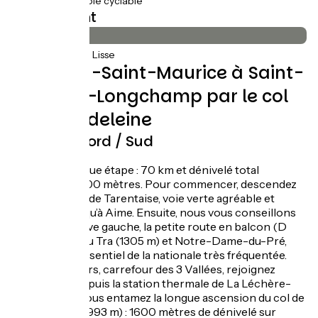
12km
(15%) Voie cyclable
Revêtement
80km
(100%) Lisse
De Bourg-Saint-Maurice à Saint-
François-Longchamp par le col
de la Madeleine
Itinéraire Nord / Sud
Attention, longue étape : 70 km et dénivelé total
supérieur à 2300 mètres. Pour commencer, descendez
l’Avenue Verte de Tarentaise, voie verte agréable et
ombragée, jusqu’à Aime. Ensuite, nous vous conseillons
d’emprunter, rive gauche, la petite route en balcon (D
88) par le col du Tra (1305 m) et Notre-Dame-du-Pré,
afin d’éviter l’essentiel de la nationale très fréquentée.
Depuis Moutiers, carrefour des 3 Vallées, rejoignez
Aigueblanche, puis la station thermale de La Léchère-
les-Bains, où vous entamez la longue ascension du col de
la Madeleine (1993 m) : 1600 mètres de dénivelé sur