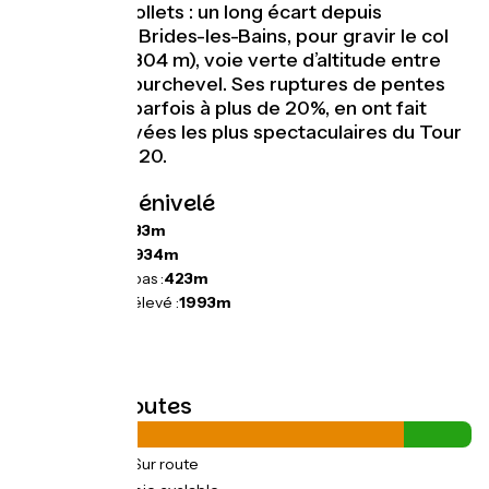
(très) gros mollets : un long écart depuis
Moutiers, via Brides-les-Bains, pour gravir le col
de la Loze (2304 m), voie verte d’altitude entre
Méribel et Courchevel. Ses ruptures de pentes
incessantes parfois à plus de 20%, en ont fait
l’une des arrivées les plus spectaculaires du Tour
de France 2020.
Pentes et dénivelé
Montées :
2733m
Descentes :
1934m
Point le plus bas :
423m
Point le plus élevé :
1993m
Types de routes
68km
(85%) Sur route