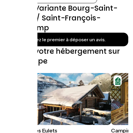
Avis sur Variante Bourg-Saint-
Maurice / Saint-François-
Longchamp
Soyez le premier à déposer un avis.
Trouvez votre hébergement sur
cette étape
La Grange des Eulets
Camping 