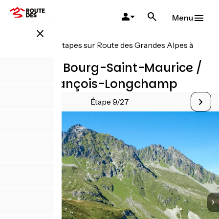
Aller
au
Menu
contenu
close
principal
Toutes les étapes sur Route des Grandes Alpes à
Vélo
Variante Bourg-Saint-Maurice /
Saint-François-Longchamp
Étape 9/27