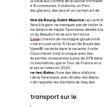
majestueux situé aux confins de la Savoie, frontalier
avec l’Italie. 8 communes, 6 stations, un Parc
National, des glaciers, des lacs et un certain art de
vivre.
Coopérative de Bourg-Saint-Maurice :
au centre
du bourg, face à la gare, ne manquez pas de visiter la
coopérative laitière de Haute-Tarentaise, dédiée à la
valorisation du Beaufort et de son territoire.
Col de la Loze
:
chemin de montagne goudronné
et transformé en voie verte. À l'écart de Route des
Grandes Alpes®, variante dans la variante, il relie
Méribel à Courchevel. Il est si unique, avec ses
ruptures de pentes incessantes à plus de 20% dans
les derniers kilomètres, que le Tour de France en a
fait l’une de ses arrivées en 2020.
La Léchère-les-Bains :
l’une des deux stations
thermales de la Tarentaise, avec Brides-les-Bains.
L’occasion de rappeler les bienfaits de l’eau des
Alpes.
Trains et transport sur le
parcours