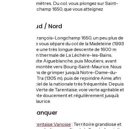
environ 25 kilomètres. Du col, vous plongez sur Saint-
François-Longchamp 1650, que vous atteignez
rapidement.
Itinéraire Sud / Nord
Depuis Saint-François-Longchamp 1650, un peu plus de
300 m de pente vous sépare du col de la Madeleine (1993
m). C’est ensuite une très longue descente de 1600 m
jusqu’à la station thermale de La Léchère-les-Bains.
Rejoignez ensuite Aigueblanche, puis Moutiers, avant
d’entamer la remontée vers Bourg-Saint-Maurice. Nous
vous conseillons de grimper jusqu’à Notre-Dame-du-
Pré et le col du Tra (1305 m), puis de rejoindre Aime, afin
d’éviter l’essentiel de la nationale très fréquentée. Depuis
Aime, l’Avenue Verte de Tarentaise, voie verte agréable et
ombragée, monte doucement et régulièrement jusqu’à
Bourg-Saint-Maurice.
À ne pas manquer
Haute-Tarentaise Vanoise
: Territoire grandiose et