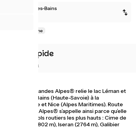
Thonon-les-Bains
Nice
Haute-Montagne
Accès rapide
Hébergements
Route des Grandes Alpes® relie le lac Léman et
Thonon-les-Bains (Haute-Savoie) à la
Méditerranée et Nice (Alpes Maritimes). Route
des Grandes Alpes® s’appelle ainsi parce qu’elle
franchit les cols routiers les plus hauts : Cime de
la Bonette (2802 m), Iseran (2764 m), Galibier
(2642 m),...