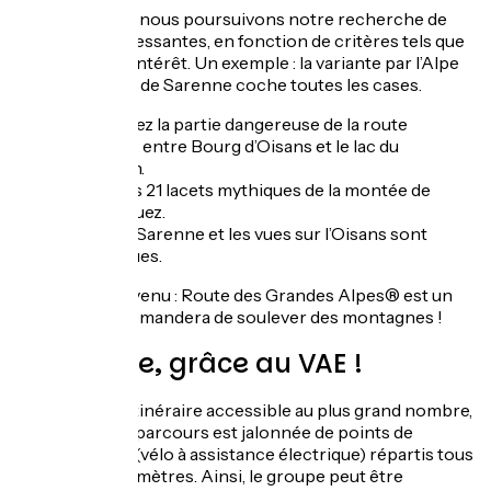
Chaque année, nous poursuivons notre recherche de
variantes intéressantes, en fonction de critères tels que
la sécurité et l’intérêt. Un exemple : la variante par l’Alpe
d’Huez et le col de Sarenne coche toutes les cases.
Vous évitez la partie dangereuse de la route
nationale, entre Bourg d’Oisans et le lac du
Chambon.
À vous les 21 lacets mythiques de la montée de
l’Alpe d’Huez.
Le col de Sarenne et les vues sur l’Oisans sont
magnifiques.
Vous voilà prévenu : Route des Grandes Alpes® est un
défi qui vous demandera de soulever des montagnes !
Plus facile, grâce au VAE !
Pour rendre l’itinéraire accessible au plus grand nombre,
l’intégralité du parcours est jalonnée de points de
recharge VAE (vélo à assistance électrique) répartis tous
les 30 à 40 kilomètres. Ainsi, le groupe peut être