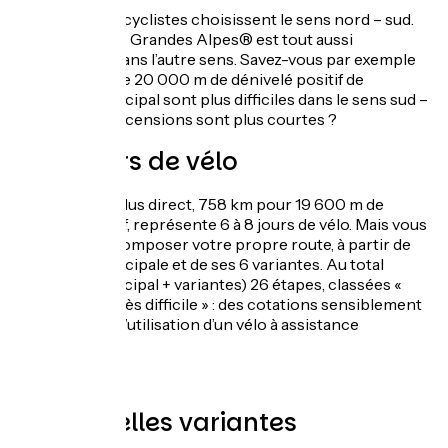
La plupart des cyclistes choisissent le sens nord – sud.
Mais Route des Grandes Alpes® est tout aussi
intéressante dans l’autre sens. Savez-vous par exemple
que les presque 20 000 m de dénivelé positif de
l’itinéraire principal sont plus difficiles dans le sens sud –
nord, car les ascensions sont plus courtes ?
6 à 8 jours de vélo
L’itinéraire le plus direct, 758 km pour 19 600 m de
dénivelé positif, représente 6 à 8 jours de vélo. Mais vous
pouvez aussi composer votre propre route, à partir de
l’itinéraire principale et de ses 6 variantes. Au total
(itinéraire principal + variantes) 26 étapes, classées «
Difficile » à « Très difficile » : des cotations sensiblement
atténuées par l’utilisation d’un vélo à assistance
électrique.
De nouvelles variantes