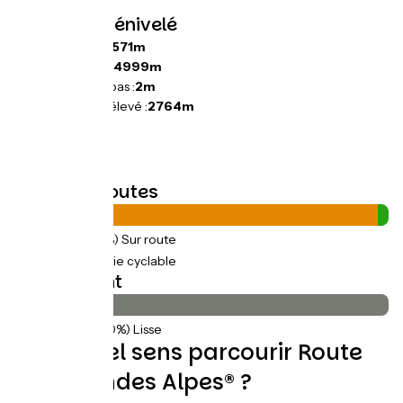
Pentes et dénivelé
Montées :
44571m
Descentes :
44999m
Point le plus bas :
2m
Point le plus élevé :
2764m
Types de routes
1573km
(97%) Sur route
41km
(3%) Voie cyclable
Revêtement
1608km
(100%) Lisse
Dans quel sens parcourir Route
des Grandes Alpes® ?