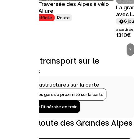
La Grande Traversée des Alpes à vélo
La grand
avec Belle Allure
avec La
8 jours
Difficile
Route
8 jours
à partir de
à partir de
1240€
1310€
Trains et transport sur le
parcours
Voir les infrastructures sur la carte
Afficher les gares à proximité sur la carte
Rejoindre l’itinéraire en train
Avis sur Route des Grandes Alpes
à Vélo