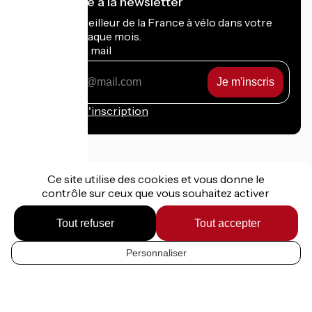
Je m'abonne à la newsletter
Recevez le meilleur de la France à vélo dans votre
boîte mail chaque mois.
Mon adresse mail
Mon
adresse
mail
Conditions d'inscription
Ce site utilise des cookies et vous donne le
Financé dans le cadre de Destination France
contrôle sur ceux que vous souhaitez activer
Tout refuser
Tout accepter
Mentions légales
Personnaliser
FR
Données personnelles
Contact
Réalisation :
StudioJuillet
et
France Vélo Tourisme