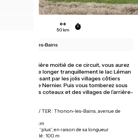
50 km
Thonon-les-Bains
Dans la première moitié de ce circuit, vous aurez
le privilège de longer tranquillement le lac Léman
à vélo, en passant par les jolis villages côtiers
d’Yvoire et de Nernier. Puis vous tomberez sous
le charme des coteaux et des villages de l’arrière-
pays.
Ville de départ / TER : Thonon-les-Bains, avenue de
Corzent
Longueur : 50 km
Difficulté : bleu “plus“, en raison de sa longueur
Dénivelé cumulé : 100 m