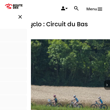
Aller
au
Menu
contenu
close
principal
Boucle cyclo : Circuit du Bas
Chablais