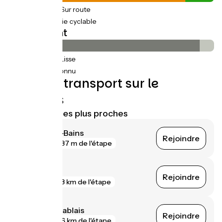
46km
(86%) Sur route
8km
(14%) Voie cyclable
Revêtement
50km
(93%) Lisse
4km
(7%) Inconnu
Trains et transport sur le
parcours
Gares SNCF les plus proches
Thonon-les-Bains
Rejoindre
gare
37 m de l'étape
Perrignier
Rejoindre
gare
3 km de l'étape
Bons-en-Chablais
Rejoindre
gare
6 km de l'étape