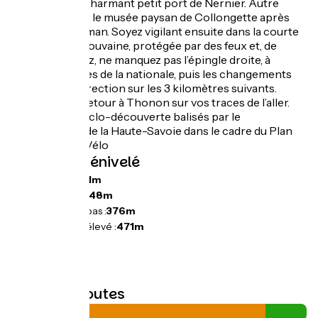
d’Yvoire et du charmant petit port de Nernier. Autre
visite possible : le musée paysan de Collongette après
Chens-sur-Léman. Soyez vigilant ensuite dans la courte
traversée de Douvaine, protégée par des feux et, de
retour sur Sciez, ne manquez pas l’épingle droite, à
quelques mètres de la nationale, puis les changements
brusques de direction sur les 3 kilomètres suivants.
Après Anthy, retour à Thonon sur vos traces de l’aller.
Itinéraire de cyclo-découverte balisés par le
Département de la Haute-Savoie dans le cadre du Plan
Haute-Savoie Vélo
Pentes et dénivelé
Montées :
241m
Descentes :
248m
Point le plus bas :
376m
Point le plus élevé :
471m
Types de routes