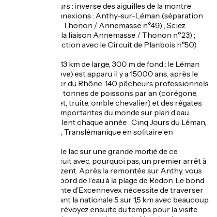
Sens de parcours : inverse des aiguilles de la montre
Repères et connexions : Anthy-sur-Léman (séparation
d’avec la liaison Thonon / Annemasse n°49) ; Sciez
(jonction avec la liaison Annemasse / Thonon n°23) ;
Jouvernex (jonction avec le Circuit de Planbois n°50)
72 km de long, 13 km de large, 300 m de fond : le Léman
(ou lac de Genève) est apparu il y a 15000 ans, après le
retrait du glacier du Rhône. 140 pêcheurs professionnels
en sortent 650 tonnes de poissons par an (corégone,
perche, brochet, truite, omble chevalier) et des régates
parmi les plus importantes du monde sur plan d’eau
fermé s’y déroulent chaque année : Cinq Jours du Léman,
Bol d’Or en juin, Translémanique en solitaire en
septembre.
Vous longerez le lac sur une grande moitié de ce
magnifique circuit avec, pourquoi pas, un premier arrêt à
la plage de Corzent. Après la remontée sur Anthy, vous
retrouverez le bord de l’eau à la plage de Redon. Le bond
à la plage suivante d’Excennevex nécessite de traverser
Sciez en longeant la nationale 5 sur 1,5 km avec beaucoup
de prudence. Prévoyez ensuite du temps pour la visite