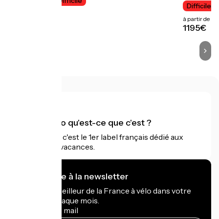
7 jours
Difficile
Difficile
à partir de
à partir de
1255€
1195€
Accueil Vélo qu'est-ce que c'est ?
Accueil Vélo c'est le 1er label français dédié aux
cyclistes en vacances.
Je m'abonne à la newsletter
Recevez le meilleur de la France à vélo dans votre
boîte mail chaque mois.
Mon adresse mail