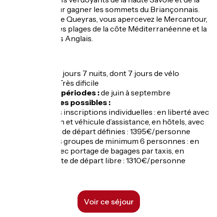
Maurienne pour gagner les sommets du Briançonnais.
Puis, à travers le Queyras, vous apercevez le Mercantour,
et finalement les plages de la côte Méditerranéenne et la
promenade des Anglais.
Durée :
8 jours 7 nuits, dont 7 jours de vélo
Niveau :
Très dificile
Dates et périodes :
de juin à septembre
2 formules possibles :
- Pour les inscriptions individuelles : en liberté avec
logisticien et véhicule d’assistance, en hôtels, avec
des dates de départ définies : 1395€/personne
- Pour les groupes de minimum 6 personnes : en
liberté avec portage de bagages par taxis, en
hôtels, date de départ libre : 1310€/personne
Voir ce séjour