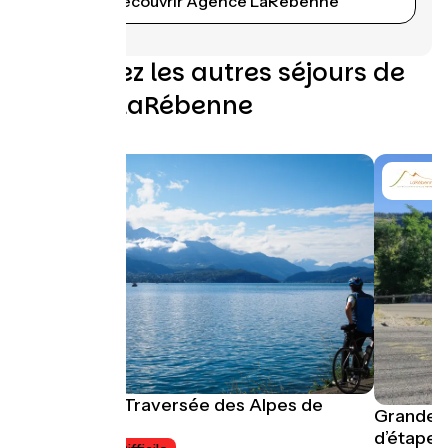
Découvrir Agence LaRébenne
Découvrez les autres séjours de
Agence LaRébenne
La Grande Traversée des Alpes de
Grande t
l’Ouest
d’étape