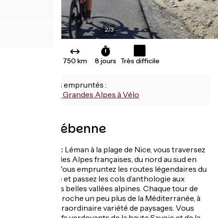
2
/
3
750 km
8 jours
Très difficile
Itinéraires empruntés :
Route des Grandes Alpes à Vélo
Avec LaRébenne
Des rives du lac Léman à la plage de Nice, vous traversez
intégralement les Alpes françaises, du nord au sud en
vélo de route. Vous empruntez les routes légendaires du
Tour de France et passez les cols d’anthologie aux
travers des plus belles vallées alpines. Chaque tour de
roue vous rapproche un peu plus de la Méditerranée, à
travers une extraordinaire variété de paysages. Vous
quittez les reliefs verdoyants de la haute Savoie et de la