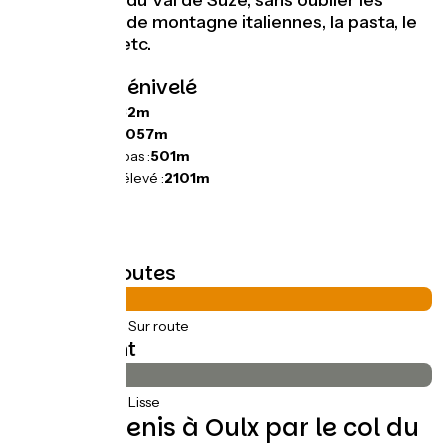
petites villes du Val de Suze, sans oublier les
charcuteries de montagne italiennes, la pasta, le
cappuccino, etc.
Pentes et dénivelé
Montées :
1732m
Descentes :
2057m
Point le plus bas :
501m
Point le plus élevé :
2101m
Types de routes
72km
(100%) Sur route
Revêtement
72km
(100%) Lisse
De Val-Cenis à Oulx par le col du