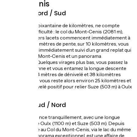
Mont-Cenis
Itinéraire Nord / Sud
L’étape, d’une soixantaine de kilomètres, ne compte
qu’une seule difficulté : le col du Mont-Cenis (2081 m),
dont les premiers lacets commencent immédiatement à
Val-Cenis. 683 mètres de pente, sur 10 kilomètres, vous
mènent au col, immédiatement suivi d’un grand replat qui
abrite le lac du Mont-Cenis et un panorama
exceptionnel. Quelques virages plus bas, vous passez la
frontière italienne et vous entamez la longue descente
vers Suze : 1774 mètres de dénivelé et 38 kilomètres
depuis le col ! Il vous reste alors environ 25 kilomètres et
un peu de dénivelé positif pour relier Suze (503 m) à Oulx
(1100 m).
Itinéraire Sud / Nord
L’étape commence tranquillement, avec une longue
descente entre Oulx (1100 m) et Suze (503 m). Depuis
Suze, la montée au Col du Mont-Cenis, via le lac du même
nom et son panorama exceptionnel, est une affaire de