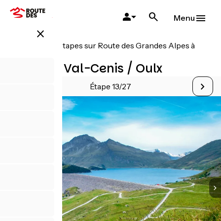
Aller
au
Menu
contenu
close
principal
Toutes les étapes sur Route des Grandes Alpes à
Vélo
Variante Val-Cenis / Oulx
Étape 13/27