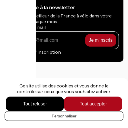
Je m'abonne à la newsletter
Recevez le meilleur de la France à vélo dans votre
boîte mail chaque mois.
Mon adresse mail
Mon
adresse
mail
Conditions d'inscription
Financé dans le cadre de Destination France
Ce site utilise des cookies et vous donne le
contrôle sur ceux que vous souhaitez activer
Tout refuser
Tout accepter
Mentions légales
Données personnelles
Personnaliser
FR
Contact
Réalisation :
StudioJuillet
et
France Vélo Tourisme