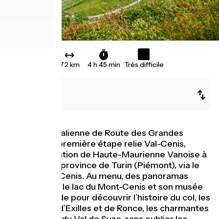
72 km
4 h 45 min
Très difficile
Val-Cenis
Oulx
La variante italienne de Route des Grandes
Alpes® ! Sa première étape relie Val-Cenis,
principale station de Haute-Maurienne Vanoise à
Oulx, dans la province de Turin (Piémont), via le
col du Mont-Cenis. Au menu, des panoramas
magnifiques, le lac du Mont-Cenis et son musée
de la Pyramide pour découvrir l’histoire du col, les
forteresses d’Exilles et de Ronce, les charmantes