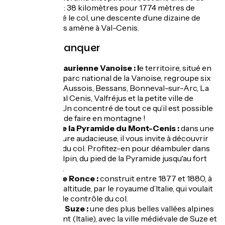
longue haleine : 38 kilomètres pour 1774 mètres de
dénivelé ! Passé le col, une descente d’une dizaine de
kilomètres vous amène à Val-Cenis.
À ne pas manquer
Haute-Maurienne Vanoise : l
e territoire, situé en
lisière du parc national de la Vanoise, regroupe six
stations : Aussois, Bessans, Bonneval-sur-Arc, La
Norma, Val Cenis, Valfréjus et la petite ville de
Modane. Un concentré de tout ce qu’il est possible
de voir et de faire en montagne !
Musée de la Pyramide du Mont-Cenis :
dans une
architecture audacieuse, il vous invite à découvrir
l’histoire du col. Profitez-en pour déambuler dans
le jardin alpin, du pied de la Pyramide jusqu'au fort
de Ronce.
Le fort de Ronce :
construit entre 1877 et 1880, à
2886 m d’altitude, par le royaume d’Italie, qui voulait
s’assurer le contrôle du col.
Le Val de Suze :
une des plus belles vallées alpines
du Piémont (Italie), avec la ville médiévale de Suze et