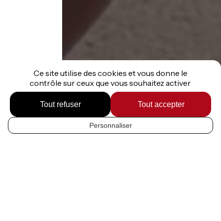
Ce site utilise des cookies et vous donne le
contrôle sur ceux que vous souhaitez activer
Route des Grandes
Tout refuser
Tout accepter
Alpes ®
Personnaliser
FR
Du Léman à La Méditerranée par
Route des Grandes Alpes® ou
P’tites Routes du Soleil®.
Choisissez votre itinéraire !