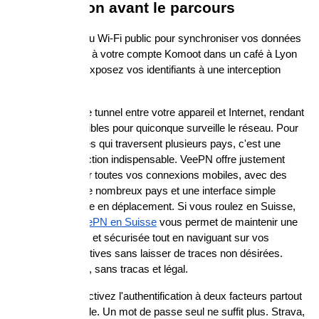
la connexion avant le parcours
Utilisez un réseau Wi-Fi public pour synchroniser vos données 
GPS ou accéder à votre compte Komoot dans un café à Lyon 
ou à Barcelone exposez vos identifiants à une interception 
facile.
Un VPN chiffre le tunnel entre votre appareil et Internet, rendant 
vos données illisibles pour quiconque surveille le réseau. Pour 
les cyclo-touristes qui traversent plusieurs pays, c'est une 
couche de protection indispensable. VeePN offre justement 
cette sécurité sur toutes vos connexions mobiles, avec des 
serveurs dans de nombreux pays et une interface simple 
d'utilisation même en déplacement. Si vous roulez en Suisse, 
par exemple, 
VeePN en Suisse
 vous permet de maintenir une 
connexion stable et sécurisée tout en naviguant sur vos 
applications sportives sans laisser de traces non désirées. 
C'est sûr, simple, sans tracas et légal.
Côté comptes, activez l'authentification à deux facteurs partout 
où c'est disponible. Un mot de passe seul ne suffit plus. Strava, 