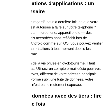
Les autorisations d'applications : un 
audit nécessaire
Quand avez-vous regardé pour la dernière fois ce que votre 
application GPS est autorisée à faire sur votre téléphone ? 
Accès aux contacts, microphone, appareil photo — des 
permissions parfois accordées sans réfléchir lors de 
l'installation. Sur Android comme sur iOS, vous pouvez vérifier 
et révoquer ces autorisations à tout moment depuis les 
paramètres système.
Pour la protection de la vie privée en cyclotourisme, il faut 
séparer les usages. Utilisez un compte e-mail dédié pour vos 
applications sportives, différent de votre adresse principale. 
Ainsi, si une plateforme subit une fuite de données, votre 
identité principale n'est pas directement exposée.
Partage de données avec des tiers : lire 
les CGU une fois