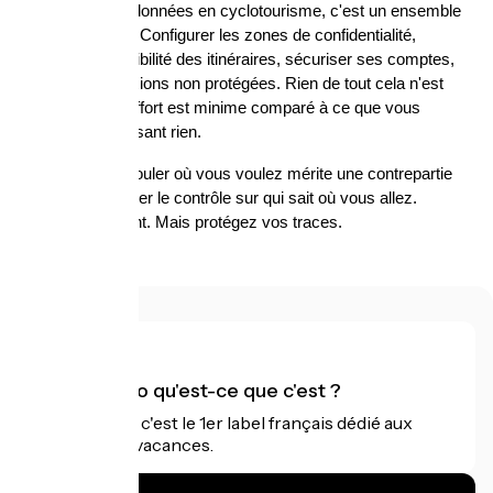
La sécurité des données en cyclotourisme, c'est un ensemble 
de petits gestes. Configurer les zones de confidentialité, 
restreindre la visibilité des itinéraires, sécuriser ses comptes, 
éviter les connexions non protégées. Rien de tout cela n'est 
compliqué. Et l'effort est minime comparé à ce que vous 
risquez en ne faisant rien.
Votre liberté de rouler où vous voulez mérite une contrepartie 
numérique : garder le contrôle sur qui sait où vous allez. 
Pédalez librement. Mais protégez vos traces.
Accueil Vélo qu'est-ce que c'est ?
Accueil Vélo c'est le 1er label français dédié aux
cyclistes en vacances.