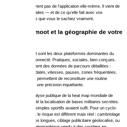
Le problème ne vient pas de l'application elle-même. Il vient de 
ce que vous en faites — et de ce qu'elle fait avec vos 
informations sans que vous le sachiez vraiment.
Strava, Komoot et la géographie de votre 
vie
Strava et Komoot sont les deux plateformes dominantes du 
cyclo-tourisme connecté. Pratiques, sociales, bien conçues. 
Mais elles collectent des données de parcours détaillées : 
points GPS horodatés, vitesses, pauses, zones fréquentées. 
Ces informations permettent de reconstituer une routine 
quotidienne avec une précision inquiétante.
En 2018, une analyse publique de la heat map mondiale de 
Strava avait révélé la localisation de bases militaires secrètes. 
Les données de simples sportifs avaient suffi. Pour un cyclo-
touriste ordinaire, le risque est différent mais réel : cambriolage 
pendant les sorties longues, ciblage publicitaire géolocalisé, ou 
simple profilage géographique vendu à des courtiers en 