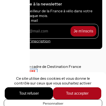
Je m'abonne à la newsletter
Recevez le meilleur de la France à vélo dans votre
boîte mail chaque mois.
Mon adresse mail
Mon
adresse
mail
Conditions d'inscription
Financé dans le cadre de Destination France
Ce site utilise des cookies et vous donne le
contrôle sur ceux que vous souhaitez activer
Mentions légales
Données personnelles
Tout refuser
Tout accepter
Contact
Réalisation :
StudioJuillet
et
France Vélo Tourisme
Personnaliser