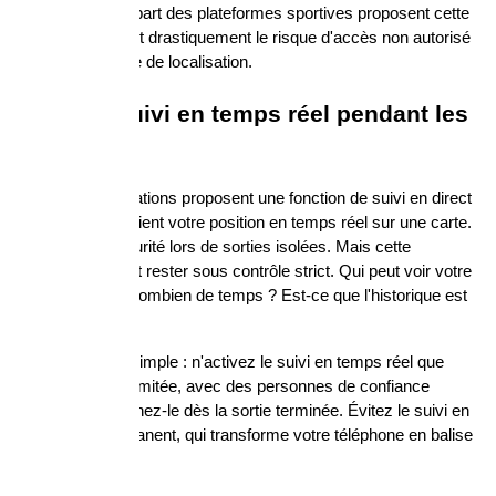
Komoot et la plupart des plateformes sportives proposent cette 
option - elle réduit drastiquement le risque d'accès non autorisé 
à votre historique de localisation.
Éviter le suivi en temps réel pendant les 
voyages
Certaines applications proposent une fonction de suivi en direct 
: vos proches voient votre position en temps réel sur une carte. 
Utile pour la sécurité lors de sorties isolées. Mais cette 
fonctionnalité doit rester sous contrôle strict. Qui peut voir votre 
position ? Pour combien de temps ? Est-ce que l'historique est 
conservé ?
La règle la plus simple : n'activez le suivi en temps réel que 
pour une durée limitée, avec des personnes de confiance 
identifiées. Éteignez-le dès la sortie terminée. Évitez le suivi en 
temps réel permanent, qui transforme votre téléphone en balise 
continue.