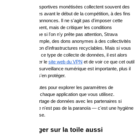
Les plateformes sportives monétisées collectent souvent des 
données agrégées avant le début de la compétition, à des fins 
de garantie ou d'annonces. Il ne s'agit pas d'imposer cette 
pratique illégalement, mais de critiquer les conditions 
d'utilisation. Même si l'on n'y prête pas attention, Strava 
propose, par exemple, des dons anonymes à des collectivités 
pour la planification d'infrastructures recyclables. Mais si vous 
ne souhaitez pas ce type de collecte de données, il est alors 
judicieux de visiter le 
site web du VPN
 et de voir ce que cet outil 
propose. Plus la surveillance numérique est importante, plus il 
est essentiel de s'en protéger.
Prenez cinq minutes pour explorer les paramètres de 
confidentialité de chaque application que vous utilisez. 
Désactivez le partage de données avec les partenaires si 
l'option existe. Ce n'est pas de la paranoïa — c'est une hygiène 
numérique de base.
Voyager léger sur la toile aussi