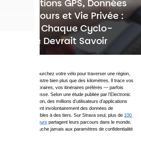
Applications GPS, Données
de Parcours et Vie Privée :
Ce Que Chaque Cyclo-
Touriste Devrait Savoir
Quand vous enfourchez votre vélo pour traverser une région, 
votre GPS enregistre bien plus que des kilomètres. Il trace vos 
habitudes, vos horaires, vos itinéraires préférés — parfois 
même votre adresse. Selon une étude publiée par l'Electronic 
Frontier Foundation, des millions d'utilisateurs d'applications 
sportives exposent involontairement des données de 
localisation sensibles à des tiers. Sur Strava seul, plus de 
100 
millions d'utilisateurs
 partagent leurs parcours dans le monde. 
La majorité ne touche jamais aux paramètres de confidentialité 
par défaut.