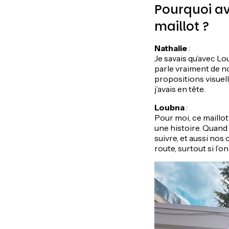
Pourquoi av
maillot ?
Nathalie
:
Je savais qu’avec Lou
parle vraiment de not
propositions visuelle
j’avais en tête.
Loubna
:
Pour moi, ce maillot 
une histoire. Quand 
suivre, et aussi nos c
route, surtout si l’on