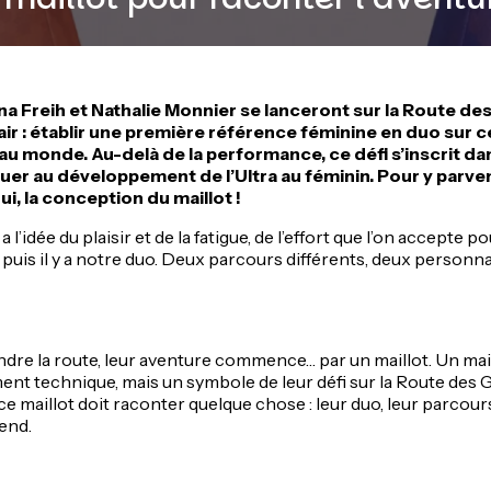
bna Freih et Nathalie Monnier se lanceront sur la Route d
air : établir une première référence féminine en duo sur ce
 au monde. Au-delà de la performance, ce défi s’inscrit 
ibuer au développement de l’Ultra au féminin. Pour y parven
i, la conception du maillot !
a l’idée du plaisir et de la fatigue, de l’effort que l’on accepte p
 puis il y a notre duo. Deux parcours différents, deux personn
re la route, leur aventure commence… par un maillot. Un maill
nt technique, mais un symbole de leur défi sur la Route des 
ce maillot doit raconter quelque chose : leur duo, leur parcours 
tend.