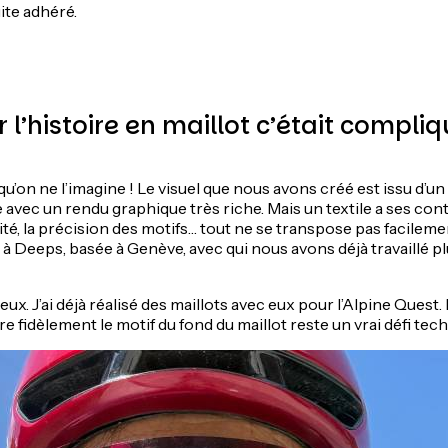
uite adhéré.
l’histoire en maillot c’était compliq
’on ne l’imagine ! Le visuel que nous avons créé est issu d’un t
avec un rendu graphique très riche. Mais un textile a ses contr
ité, la précision des motifs… tout ne se transpose pas facilem
n à Deeps, basée à Genève, avec qui nous avons déjà travaillé pl
eux. J’ai déjà réalisé des maillots avec eux pour l’Alpine Quest
re fidèlement le motif du fond du maillot reste un vrai défi tec