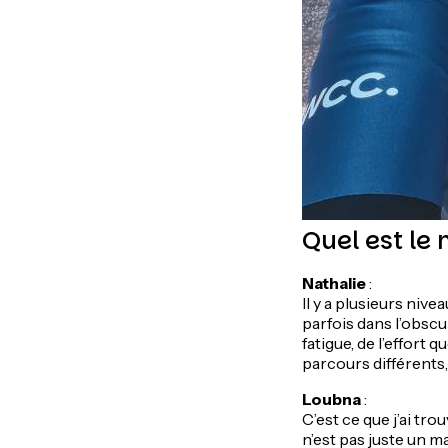
Quel est le
Nathalie
:
Il y a plusieurs nive
parfois dans l’obscuri
fatigue, de l’effort 
parcours différents
Loubna
:
C’est ce que j’ai tro
n’est pas juste un ma