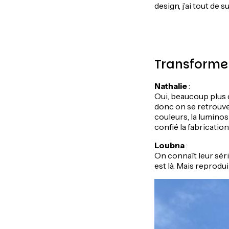
design, j’ai tout de s
Transformer 
Nathalie
:
Oui, beaucoup plus qu
donc on se retrouve 
couleurs, la luminos
confié la fabricatio
Loubna
:
On connaît leur séri
est là. Mais reprodui