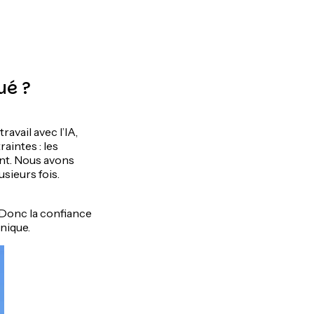
ué ?
ravail avec l’IA,
aintes : les
ent. Nous avons
usieurs fois.
. Donc la confiance
hnique.