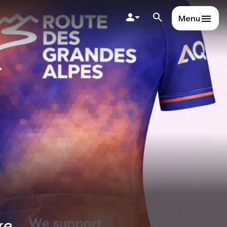
Menu
re