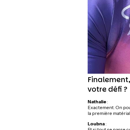
Finalement,
votre défi ?
Nathalie
:
Exactement. On pour
la première matérial
Loubna
:
Et si tout se passe 