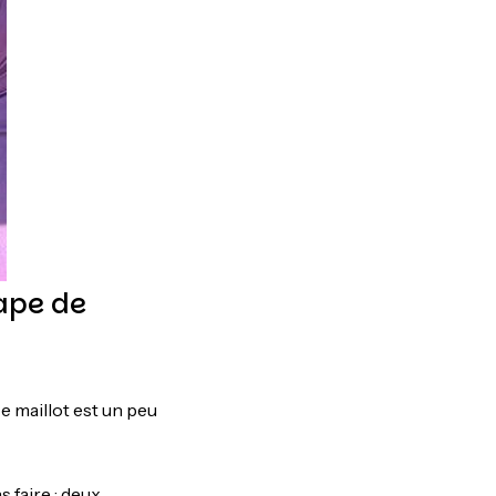
tape de
 maillot est un peu
s faire : deux