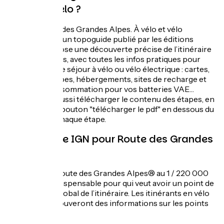
Alpes® à vélo ?
Oui, "La Route des Grandes Alpes. À vélo et vélo
électrique" est un topoguide publié par les éditions
Glénat. Il propose une découverte précise de l’itinéraire
et ses richesses, avec toutes les infos pratiques pour
organiser votre séjour à vélo ou vélo électrique : cartes,
profils des étapes, hébergements, sites de recharge et
indices de consommation pour vos batteries VAE…
Vous pouvez aussi télécharger le contenu des étapes, en
cliquant sur le bouton "télécharger le pdf" en dessous du
descriptif de chaque étape.
Quelle carte IGN pour Route des Grandes
Alpes® ?
La carte IGN Route des Grandes Alpes® au 1 / 220 000
est un outil Indispensable pour qui veut avoir un point de
vue précis et global de l’itinéraire. Les itinérants en vélo
électrique y trouveront des informations sur les points
de recharge.