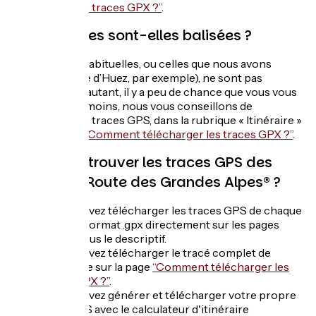
télécharger les traces GPX ?”
.
Les variantes sont-elles balisées ?
Les variantes habituelles, ou celles que nous avons
ajoutées (l’Alpe d’Huez, par exemple), ne sont pas
balisées. Pour autant, il y a peu de chance que vous vous
perdiez ! Néanmoins, nous vous conseillons de
télécharger les traces GPS, dans la rubrique « Itinéraire »
ou sur la page
“Comment télécharger les traces GPX ?”
.
Où puis-je trouver les traces GPS des
étapes de Route des Grandes Alpes® ?
Vous pouvez télécharger les traces GPS de chaque
étape au format .gpx directement sur les pages
étapes sous le descriptif.
Vous pouvez télécharger le tracé complet de
l'itinéraire sur la page
“Comment télécharger les
traces GPX ?”
.
Vous pouvez générer et télécharger votre propre
trace GPS avec le calculateur d'itinéraire