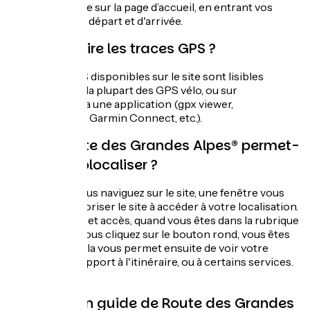
disponible sur la page d’accueil, en entrant vos
points de départ et d'arrivée.
Comment lire les traces GPS ?
Les traces GPS disponibles sur le site sont lisibles
facilement sur la plupart des GPS vélo, ou sur
smartphone via une application (gpx viewer,
Outdooractive, Garmin Connect, etc.).
Le site Route des Grandes Alpes® permet-
il de se géolocaliser ?
Oui, lorsque vous naviguez sur le site, une fenêtre vous
demande d'autoriser le site à accéder à votre localisation.
En autorisant cet accès, quand vous êtes dans la rubrique
“Itinéraire”, si vous cliquez sur le bouton rond, vous êtes
géolocalisé. Cela vous permet ensuite de voir votre
position par rapport à l'itinéraire, ou à certains services.
Existe-t'il un guide de Route des Grandes