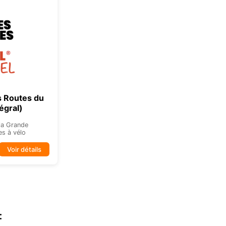
s Routes du
tégral)
 la Grande
es à vélo
Voir détails
: