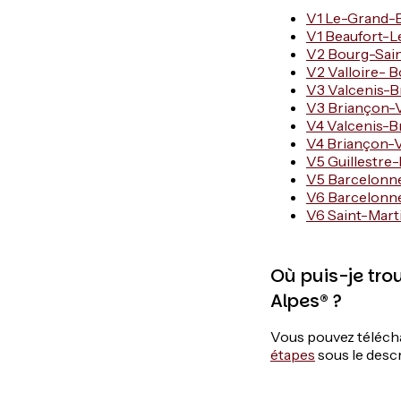
V1 Le-Grand-
V1 Beaufort-
V2 Bourg-Sain
V2 Valloire- 
V3 Valcenis-Br
V3 Briançon-Va
V4 Valcenis-Br
V4 Briançon-Va
V5 Guillestre
V5 Barcelonne
V6 Barcelonne
V6 Saint-Mar
Où puis-je tro
Alpes® ?
Vous pouvez télécha
étapes
sous le descri