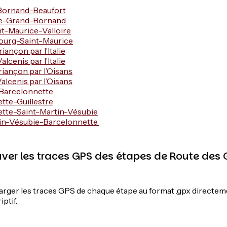
Bornand-Beaufort
Le-Grand-Bornand
t-Maurice-Valloire
Bourg-Saint-Maurice
iançon par l’Italie
lcenis par l’Italie
iançon par l’Oisans
lcenis par l’Oisans
-Barcelonnette
tte-Guillestre
tte-Saint-Martin-Vésubie
tin-Vésubie-Barcelonnette
uver les traces GPS des étapes de Route des
rger les traces GPS de chaque étape au format .gpx directem
ptif.