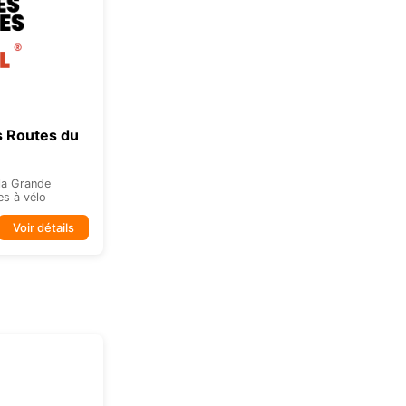
s Routes du
 la Grande
es à vélo
Voir détails