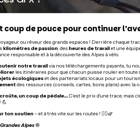
etit coup de pouce pour continuer l’av
e, voyageur ou rêveur des grands espaces ! Derrière chaque tra
es
kilomètres de passion
, des
heures de travail
et une équipe
ance responsable et à la découverte des Alpes à vélo.
outenir notre travail
via nos téléchargements payants, tu nous
liorer
les itinéraires pour que chacun puisse rouler en toute 
ojets écologiques
et des partenariats locaux pour un touris
tement
des ressources (conseils, cartes, bons plans) avec la
-croûte, un coup de pédale…
C’est le prix d’une trace, mais c
 💪
ur ton soutien
– et à très vite sur les routes ! 🚵‍♀️🌿
 Grandes Alpes ®