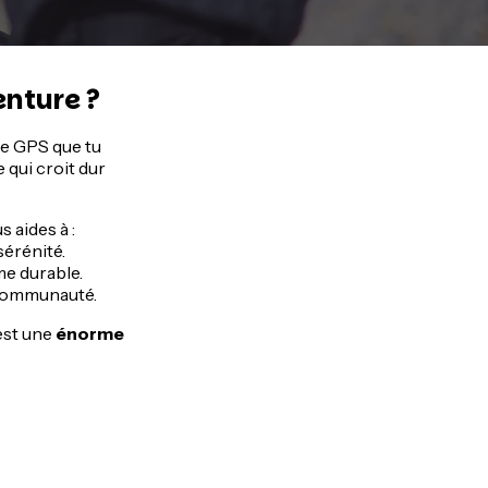
enture ?
ce GPS que tu
 qui croit dur
 aides à :
sérénité.
me durable.
 communauté.
’est une
énorme