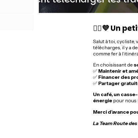
🚴‍♂️💜 Un p
Salut à toi, cyclist
télécharges, il y a d
comme fer à l’itinér
En choisissant de
s
✅
Maintenir et amé
✅
Financer des pr
✅
Partager gratui
Un café, un casse
énergie
pour nous !
Merci d’avance po
La Team Route des