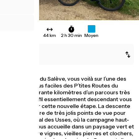
44 km
2 h 30 min
Moyen
La Muraz
Desingy
Après le défi du Salève, vous voilà sur l’une des
parties les plus faciles des P’tites Routes du
Soleil® ! Quarante kilomètres d’un parcours très
roulant à profil essentiellement descendant vous
attendent sur cette nouvelle étape. La descente
du Salève offre de très jolis points de vue pour
rejoindre le val des Usses, où la campagne haut-
savoyarde vous accueille dans un paysage vert et
vallonné. Entre vignes, vieilles pierres et clochers,