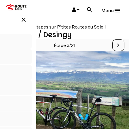
Aller
au
Menu
contenu
close
principal
Toutes les étapes sur P'tites Routes du Soleil
La Muraz / Desingy
Étape 3/21