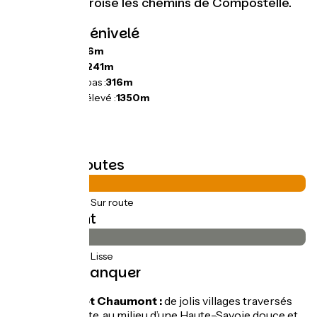
votre route croise les chemins de Compostelle.
Pentes et dénivelé
Montées :
586m
Descentes :
1241m
Point le plus bas :
316m
Point le plus élevé :
1350m
Types de routes
44km
(100%) Sur route
Revêtement
44km
(100%) Lisse
À ne pas manquer
Marlioz et Chaumont :
de jolis villages traversés
par la route, au milieu d’une Haute-Savoie douce et