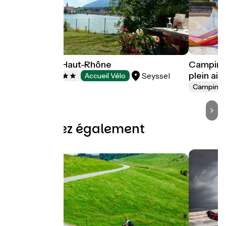
Camping du Haut-Rhône
Camping 
plein air
Seyssel
Campings
Accueil Vélo
Camping
Découvrez également