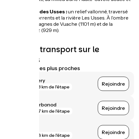
paisible.
La vallée des Usses :
un relief vallonné, traversé
par des torrents et la rivière Les Usses. À l’ombre
des montagnes de Vuache (1101 m) et de la
Mandallaz (929 m).
Trains et transport sur le
parcours
Gares SNCF les plus proches
Reignier-Ésery
Rejoindre
gare
3 km de l'étape
Seyssel - Corbonod
Rejoindre
gare
7 km de l'étape
Valleiry
Rejoindre
gare
8 km de l'étape