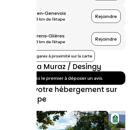
Saint-Julien-en-Genevois
Rejoindre
gare
8 km de l'étape
Groisy - Thorens-Glières
Rejoindre
gare
9 km de l'étape
Afficher les gares à proximité sur la carte
Avis sur La Muraz / Desingy
Soyez le premier à déposer un avis.
Trouvez votre hébergement sur
cette étape