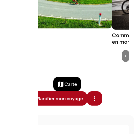
Comment 
en mont
Carte
Planifier mon voyage