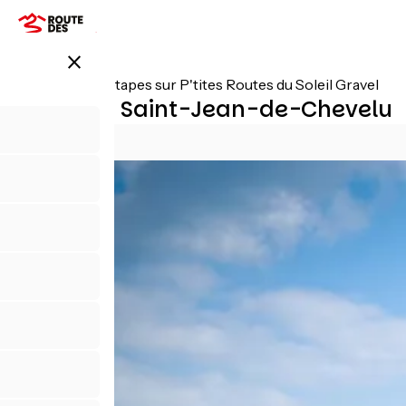
Aller
au
contenu
close
principal
Toutes les étapes sur P'tites Routes du Soleil Gravel
Seyssel / Saint-Jean-de-Chevelu