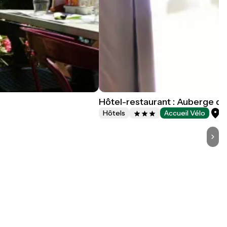
Hôtel-restaurant : Auberge de 
L
Hôtels
Accueil Vélo