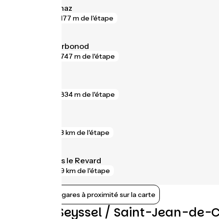
Vions - Chanaz
gare
177 m de l'étape
Seyssel - Corbonod
gare
747 m de l'étape
Chindrieux
gare
834 m de l'étape
Culoz
gare
3 km de l'étape
Aix-les-Bains le Revard
gare
9 km de l'étape
Afficher les gares à proximité sur la carte
Avis sur Seyssel / Saint-Jean-de-