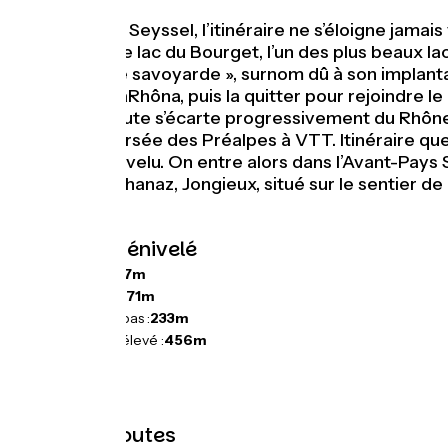
Au départ de Seyssel, l’itinéraire ne s’éloigne jamai
crochet par le lac du Bourget, l’un des plus beaux la
Petite Venise savoyarde », surnom dû à son implantat
d’abord la ViaRhôna, puis la quitter pour rejoindre 
Chanaz, la route s’écarte progressivement du Rhône 
grande traversée des Préalpes à VTT. Itinéraire que 
Jean-de-Chevelu. On entre alors dans l’Avant-Pays S
Bourget et Chanaz, Jongieux, situé sur le sentier d
prolongé.
Pentes et dénivelé
Montées :
547m
Descentes :
471m
Point le plus bas :
233m
Point le plus élevé :
456m
Types de routes