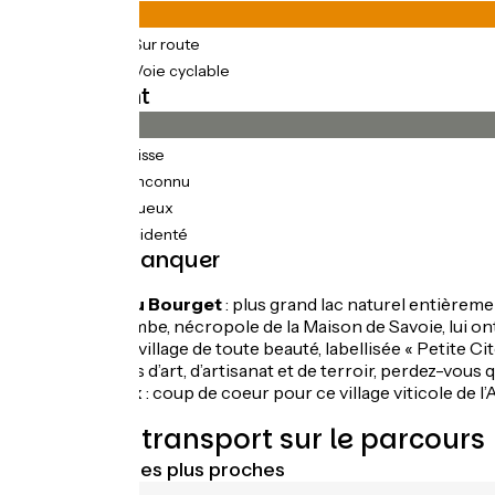
25km
(50%) Sur route
25km
(50%) Voie cyclable
Revêtement
17km
(34%) Lisse
28km
(56%) Inconnu
1km
(2%) Rugueux
4km
(7%) Accidenté
À ne pas manquer
Le Lac du Bourget
: plus grand lac naturel entièreme
Hautecombe, nécropole de la Maison de Savoie, lui ont
Chanaz
: village de toute beauté, labellisée « Petite 
échoppes d’art, d’artisanat et de terroir, perdez-vous 
Jongieux
: coup de coeur pour ce village viticole de 
Trains et transport sur le parcours
Gares SNCF les plus proches