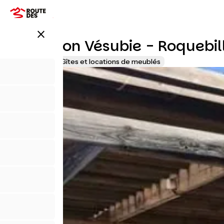
Aller
au
contenu
close
principal
La Maison Vésubie - Roquebill
Accueil Vélo
Gîtes et locations de meublés