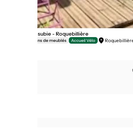
La Maison Vésubie - Roquebillière
Roquebillièr
Gîtes et locations de meublés
Accueil Vélo