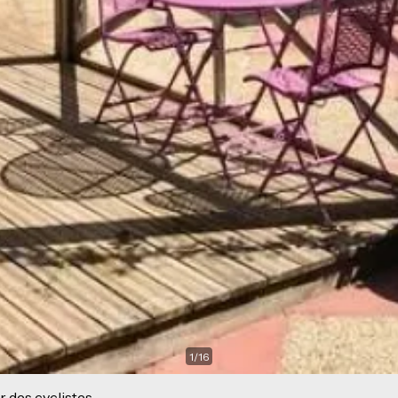
1
/
16
r des cyclistes.