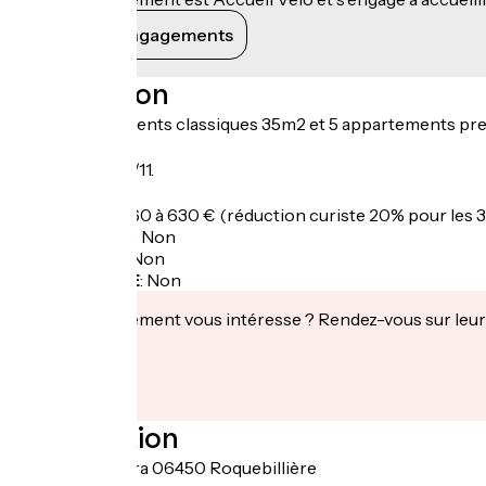
Voir ses engagements
Description
Cinq appartements classiques 35m2 et 5 appartements pr
Ouverture
Du 01/04 au 10/11.
Tarifs
Semaine : de 560 à 630 € (réduction curiste 20% pour les 3
Garage à vélo
:
Non
Panier repas
:
Non
Recharge VAE
:
Non
Cet établissement vous intéresse ? Rendez-vous sur leur 
Localisation
Quartier La Para 06450 Roquebillière