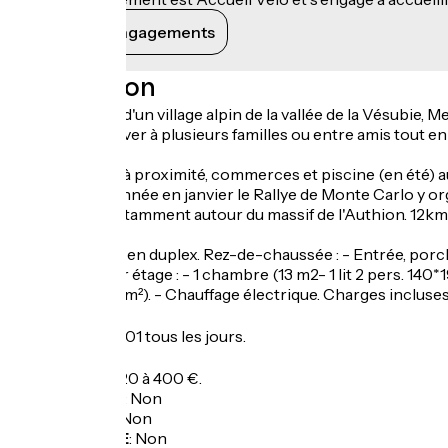
Voir ses engagements
Description
Séjour au pied d'un village alpin de la vallée de la Vésubi
pour se retrouver à plusieurs familles ou entre amis tout e
(4105).
Parc de loisirs à proximité, commerces et piscine (en été) a
effet, chaque année en janvier le Rallye de Monte Carlo y o
d'Argent, et notamment autour du massif de l'Authion. 12km
Gîte Cyclamen en duplex. Rez-de-chaussée : - Entrée, porch
handicapés. 1er étage : - 1 chambre (13 m2- 1 lit 2 pers. 140*1
privatif clos (8 m²). - Chauffage électrique. Charges inclus
Ouverture
Du 01/01 au 01/01 tous les jours.
Tarifs
Semaine : de 320 à 400 €.
Garage à vélo
:
Non
Panier repas
:
Non
Recharge VAE
:
Non