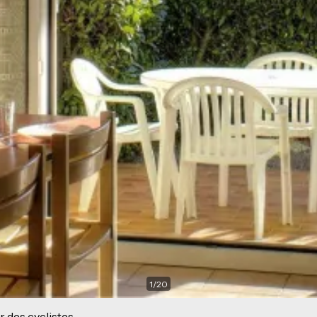
1
/
20
r des cyclistes.