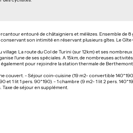
e, Mercantour entouré de châtaigniers et mélèzes. Ensemble de 
n conservant son intimité en réservant plusieurs gîtes. Le Gît
u village. La route du Col de Turini (sur 12km) et ses nombreu
rganise l'une de ses spéciales. A 15km, de nombreuses activit
 également pour rejoindre la station thermale de Berthemont 
e couvert. - Séjour coin-cuisine (19 m2- convertible 140*190)
90 et 1 lit 1 pers. 90*190). - 1 chambre (9 m2- 1 lit 2 pers. 140*
es. Taxe de séjour en supplément.