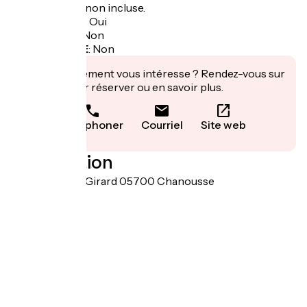
Taxe de séjour non incluse.
Garage à vélo
:
Oui
Panier repas
:
Non
Recharge VAE
:
Non
Cet établissement vous intéresse ? Rendez-vous sur
leur site pour réserver ou en savoir plus.
Téléphoner
Courriel
Site web
Localisation
Quartier Roux Girard 05700 Chanousse