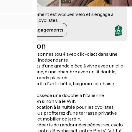
2
/
16
Cet établissement est Accueil Vélo et s'engage à
accueillir des cyclistes.
Voir ses engagements
Description
Gîte pour 2 personnes (ou 4 avec clic-clac) dans une
grande maison indépendante.
Vous disposerez d'une grande pièce à vivre avec un clic-
clac, d'une cuisine, d'une chambre avec un lit double,
aménagée de grands placards.
Possibilité de prêt d'un lit bébé, baignoire et chaise
haute.
La salle d'eau possède une douche à l'italienne.
Pas de télévision sinon via le Wifi.
Possibilité de location à la nuitée pour les cyclistes.
A l'extérieur, vous profiterez d'une terrasse privative
avec barbecue et mobilier de jardin.
De nombreux départs de randonnées pédestres, cyclo
(col Saint-Jean, col du Reychasset, col de Perty), VTT à