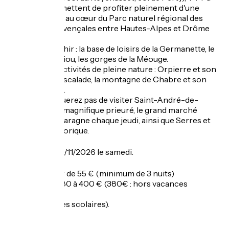
proximité permettent de profiter pleinement d'une
nature paisible au cœur du Parc naturel régional des
Baronnies provençales entre Hautes-Alpes et Drôme
Provençale.
Pour se rafraîchir : la base de loisirs de la Germanette, le
plan d'eau du Riou, les gorges de la Méouge.
Nombreuses activités de pleine nature : Orpierre et son
fameux site d'escalade, la montagne de Chabre et son
site de vol libre.
Vous ne manquerez pas de visiter Saint-André-de-
Rosans et son magnifique prieuré, le grand marché
provençal de Laragne chaque jeudi, ainsi que Serres et
son village historique.
Ouverture
Du 04/04 au 01/11/2026 le samedi.
Tarifs
Nuitée : à partir de 55 € (minimum de 3 nuits)
Semaine : de 380 à 400 € (380€ : hors vacances
scolaires
400€ : vacances scolaires).