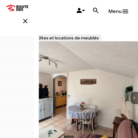
Aller
au
Menu
contenu
close
principal
L'Estive
Accueil Vélo
Gîtes et locations de meublés