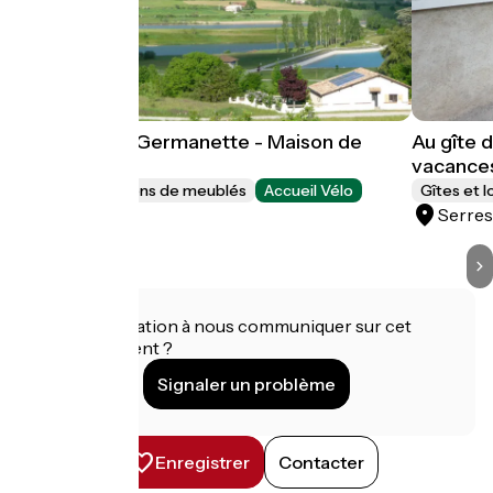
Au gîte de la Germanette - Maison de
Au gîte 
vacances
vacance
Gîtes et locations de meublés
Accueil Vélo
Gîtes et 
Serres
Serre
Une information à nous communiquer sur cet
établissement ?
Signaler un problème
Enregistrer
Contacter