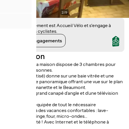
2
/
9
Cet établissement est Accueil Vélo et s'engage à
accueillir des cyclistes.
Voir ses engagements
Description
De plain-pied, la maison dispose de 3 chambres pour
accueillir 6 personnes.
Le salon (climatisé) donne sur une baie vitrée et une
grande terrasse panoramique offrant une vue sur le plan
d’eau de la Germanette et le Beaumont.
Il dispose d’un grand canapé d’angle et d’une télévision
grand écran.
La cuisine est équipée de tout le nécessaire
indispensable à des vacances confortables : lave-
vaisselle, lave-linge, four, micro-ondes…
Restez connecté ! Avec Internet et le téléphone à
disposition…