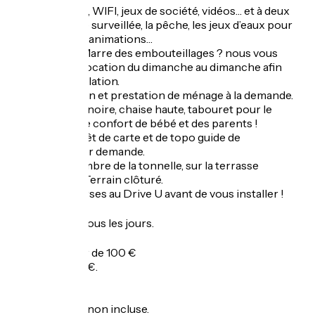
A partager : TV, WIFI, jeux de société, vidéos… et à deux
pas la baignade surveillée, la pêche, les jeux d’eaux pour
les enfants, les animations…
Bon à savoir : Marre des embouteillages ? nous vous
proposons la location du dimanche au dimanche afin
d’éviter la circulation.
Linge de maison et prestation de ménage à la demande.
Prêt de lit, baignoire, chaise haute, tabouret pour le
lavabo… Pour le confort de bébé et des parents !
Petits Plus : Prêt de carte et de topo guide de
randonnées sur demande.
Barbecue à l’ombre de la tonnelle, sur la terrasse
panoramique. Terrain clôturé.
Faites vos courses au Drive U avant de vous installer !
Ouverture
Toute l'année tous les jours.
Tarifs
Nuitée : à partir de 100 €
Semaine : 700 €.
Taxe de séjour non incluse.