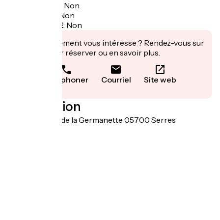
Garage à vélo
:
Non
Panier repas
:
Non
Recharge VAE
:
Non
Cet établissement vous intéresse ? Rendez-vous sur
leur site pour réserver ou en savoir plus.
Téléphoner
Courriel
Site web
Localisation
Base de loisirs de la Germanette 05700 Serres