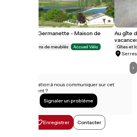
Au gîte de la Germanette - Maison de
Au gîte 
vacances
vacance
Gîtes et locations de meublés
Accueil Vélo
Gîtes et 
Serres
Serre
Une information à nous communiquer sur cet
établissement ?
Signaler un problème
Enregistrer
Contacter