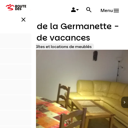
Aller
au
Menu
contenu
close
principal
Au gîte de la Germanette -
Maison de vacances
Accueil Vélo
Gîtes et locations de meublés