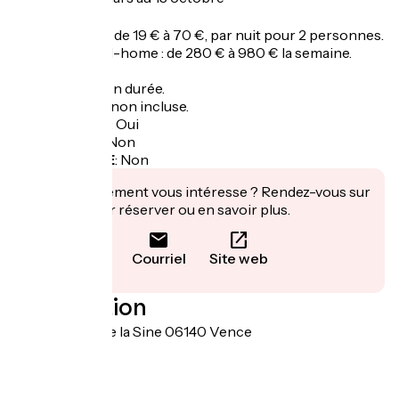
Tarifs
Emplacement : de 19 € à 70 €, par nuit pour 2 personnes.
Location mobil-home : de 280 € à 980 € la semaine.
Réduction selon durée.
Taxe de séjour non incluse.
Garage à vélo
:
Oui
Panier repas
:
Non
Recharge VAE
:
Non
Cet établissement vous intéresse ? Rendez-vous sur
leur site pour réserver ou en savoir plus.
Courriel
Site web
Localisation
1330 chemin de la Sine 06140 Vence