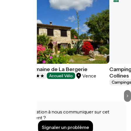
Camping Domaine de La Bergerie
Camping 
Collines
Vence
Campings
Accueil Vélo
Camping
Une information à nous communiquer sur cet
établissement ?
Signaler un problème