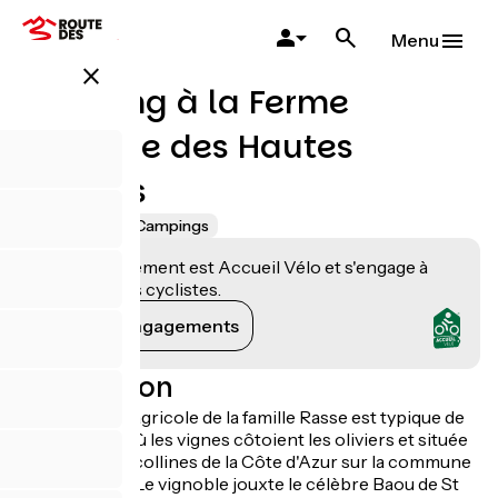
Aller
au
Menu
contenu
close
principal
Camping à la Ferme
Vignoble des Hautes
Collines
Accueil Vélo
Campings
Cet établissement est Accueil Vélo et s'engage à
accueillir des cyclistes.
Voir ses engagements
Description
L'exploitation agricole de la famille Rasse est typique de
notre région où les vignes côtoient les oliviers et située
sur les hautes collines de la Côte d'Azur sur la commune
de St Jeannet. Le vignoble jouxte le célèbre Baou de St