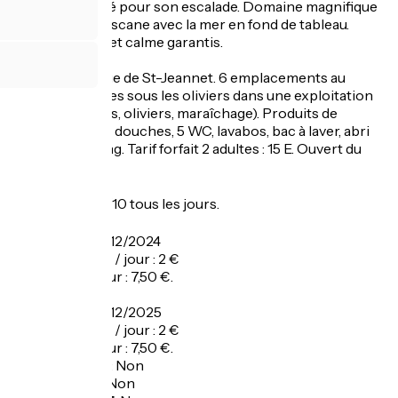
Jeannet, réputé pour son escalade. Domaine magnifique
rappelant la Toscane avec la mer en fond de tableau.
Dépaysement et calme garantis.
A 2 km du village de St-Jeannet. 6 emplacements au
milieu des vignes sous les oliviers dans une exploitation
agricole (vignes, oliviers, maraîchage). Produits de
l'exploitation. 5 douches, 5 WC, lavabos, bac à laver, abri
couvert, parking. Tarif forfait 2 adultes : 15 E. Ouvert du
01/5 au 15/10.
Ouverture
Du 01/05 au 31/10 tous les jours.
Tarifs
Du 01/01 au 31/12/2024
Prix électricité / jour : 2 €
Prix adulte / jour : 7,50 €.
Du 01/01 au 31/12/2025
Prix électricité / jour : 2 €
Prix adulte / jour : 7,50 €.
Garage à vélo
:
Non
Panier repas
:
Non