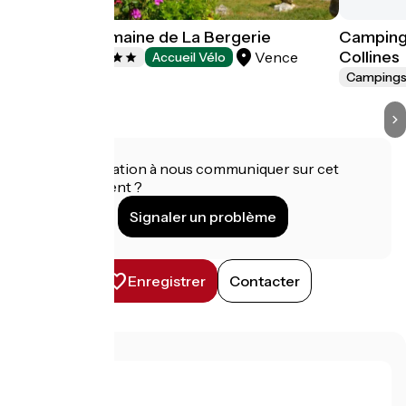
Camping Domaine de La Bergerie
Camping 
Collines
Vence
Campings
Accueil Vélo
Camping
Une information à nous communiquer sur cet
établissement ?
Signaler un problème
Enregistrer
Contacter