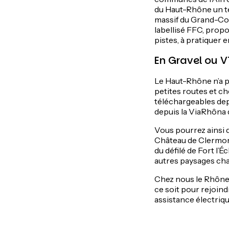
du Haut-Rhône un ter
massif du Grand-Col
labellisé FFC, propo
pistes, à pratiquer 
En Gravel ou 
Le Haut-Rhône n’a pa
petites routes et c
téléchargeables depu
depuis la ViaRhôna q
Vous pourrez ainsi 
Château de Clermont
du défilé de Fort l
autres paysages cha
Chez nous le Rhône s
ce soit pour rejoind
assistance électri