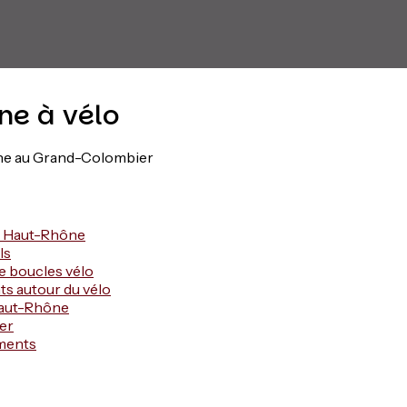
ne à vélo
ne au Grand-Colombier
le Haut-Rhône
ls
e boucles vélo
s autour du vélo
 Haut-Rhône
er
ments