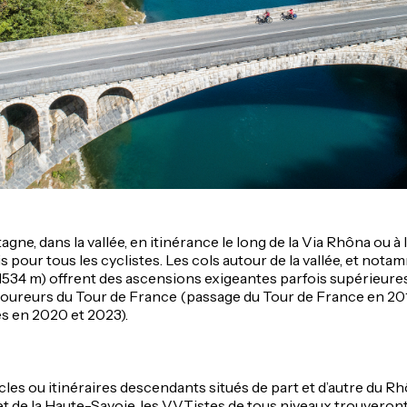
gne, dans la vallée, en itinérance le long de la Via Rhôna ou à l
 pour tous les cyclistes. Les cols autour de la vallée, et nota
34 m) offrent des ascensions exigeantes parfois supérieure
 coureurs du Tour de France (passage du Tour de France en 201
s en 2020 et 2023).
les ou itinéraires descendants situés de part et d’autre du R
t de la Haute-Savoie, les VVTistes de tous niveaux trouveront 