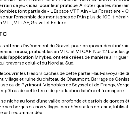
rain de jeux idéal pour leur pratique. À noter que les itinérai
ombier, font partie de « L’Espace VTT Ain – La Forestiere ».
se sur l’ensemble des montagnes de l’Ain plus de 100 itinérai
en VTT, VTTAE, Gravel et Enduro.
VTC
s attendu l’avènement du Gravel, pour proposer des itinéraire
hemins ruraux, praticables en VTC et VTCAE. Nos 12 boucles 
is l’application Mhykes, ont été créées de manière à irriguer 
ui traverse celui-ci du Nord au Sud.
découvrir les trésors cachés de cette partie Haut-savoyarde 
, village et ruine du château de Chaumont, Barrage de Génis
’Écluse ou de Pyrimont, Vignobles de Seyssel et de Frangy, Ver
mpêtres de cette terre de production laitière et fromagère.
e niche au fond d’une vallée profonde et parfois de gorges ét
re ses berges ou nos villages perchés sur les coteaux, l’utilisat
que est recommandée.