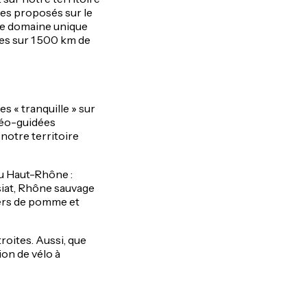
res proposés sur le
 Ce domaine unique
res sur 1 500 km de
s « tranquille » sur
géo-guidées
notre territoire
du Haut-Rhône :
siat, Rhône sauvage
gers de pomme et
roites. Aussi, que
ion de vélo à