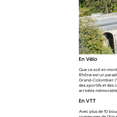
En Vélo
Que ce soit en monta
Rhône est un paradis
Grand-Colombier (15
des sportifs et des
arrivées mémorable
En VTT
Avec plus de 10 bouc
communes de l’Ain e