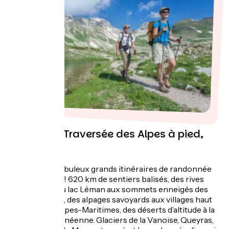
La Grande Traversée des Alpes à pied,
par le GR5
L'un des plus fabuleux grands itinéraires de randonnée
dans le monde ! 620 km de sentiers balisés, des rives
verdoyantes du lac Léman aux sommets enneigés des
Grandes Alpes, des alpages savoyards aux villages haut
perchés des Alpes-Maritimes, des déserts d’altitude à la
côte méditerranéenne. Glaciers de la Vanoise, Queyras,