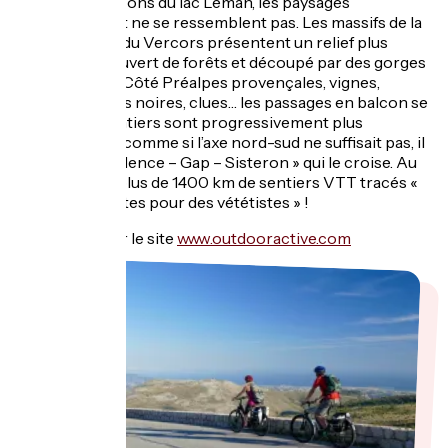
Depuis les balcons du lac Léman, les paysages
s’enchaînent et ne se ressemblent pas. Les massifs de la
Chartreuse et du Vercors présentent un relief plus
tourmenté, couvert de forêts et découpé par des gorges
vertigineuses. Côté Préalpes provençales, vignes,
lavandes, terres noires, clues… les passages en balcon se
suivent, les sentiers sont progressivement plus
techniques. Et comme si l’axe nord-sud ne suffisait pas, il
y a aussi le « Valence – Gap – Sisteron » qui le croise. Au
total, ce sont, plus de 1400 km de sentiers VTT tracés «
par des vététistes pour des vététistes » !
Plus d'infos sur le site
www.outdooractive.com