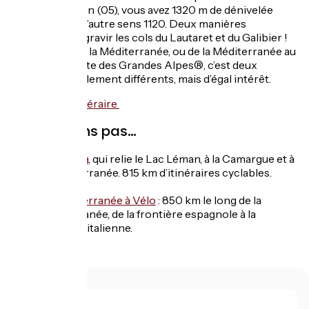
(73) et Briançon (05), vous avez 1320 m de dénivelée
positive ; dans l’autre sens 1120. Deux manières
différentes de gravir les cols du Lautaret et du Galibier !
Du lac Léman à la Méditerranée, ou de la Méditerranée au
lac Léman, Route des Grandes Alpes®, c’est deux
itinéraires totalement différents, mais d’égal intérêt.
Accéder à l'itinéraire
Et n’oublions pas…
ViaRhôna
, qui relie le Lac Léman, à la Camargue et à
la Méditerranée. 815 km d’itinéraires cyclables.
La Méditerranée à Vélo
: 850 km le long de la
Méditerranée, de la frontière espagnole à la
frontière italienne.