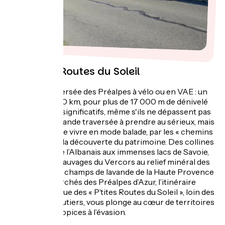
Les P’tites Routes du Soleil
La grande traversée des Préalpes à vélo ou en VAE : un
peu plus de 900 km, pour plus de 17 000 m de dénivelé
positif, 25 cols significatifs, même s'ils ne dépassent pas
1400 m. Une grande traversée à prendre au sérieux, mais
qui peut aussi se vivre en mode balade, par les « chemins
de traverse » à la découverte du patrimoine. Des collines
verdoyantes de l’Albanais aux immenses lacs de Savoie,
des étendues sauvages du Vercors au relief minéral des
Baronnies, des champs de lavande de la Haute Provence
aux villages perchés des Préalpes d’Azur, l’itinéraire
cyclo-touristique des « P’tites Routes du Soleil », loin des
grands axes routiers, vous plonge au cœur de territoires
protégés et propices à l’évasion.