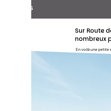
Villages
Sur Route d
nombreux po
En voilà une petite