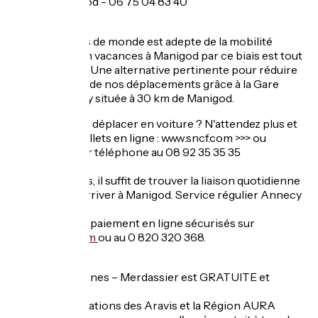
Taxi n°1 Manigod - 06 75 04 83 40
En train
De plus en plus de monde est adepte de la mobilité
douce. Venir en vacances à Manigod par ce biais est tout
à fait possible ! Une alternative pertinente pour réduire
l'impact global de nos déplacements grâce à la Gare
SNCF d’Annecy située à 30 km de Manigod.
Pas envie de se déplacer en voiture ? N'attendez plus et
réservez vos billets en ligne : www.sncf.com >>> ou
réservation par téléphone au 08 92 35 35 35
Une fois arrivés, il suffit de trouver la liaison quotidienne
par bus pour arriver à Manigod. Service régulier Annecy
Gare / Thônes.
Réservation et paiement en ligne sécurisés sur
www.altibus.com
ou au 0 820 320 368.
En bus
La navette Thônes – Merdassier est GRATUITE et
ouverte à tous.
La CCVT, les stations des Aravis et la Région AURA