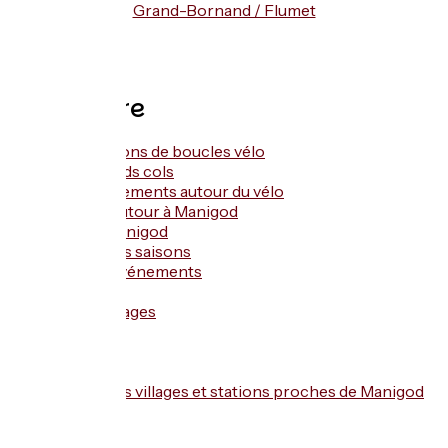
Grand-Bornand / Flumet
Sommaire
Suggestions de boucles vélo
Nos grands cols
Les événements autour du vélo
Le vélo autour à Manigod
L’été à Manigod
Les autres saisons
Autres événements
Services
Témoignages
FAQ
Accès
Contacts
Les autres villages et stations proches de Manigod