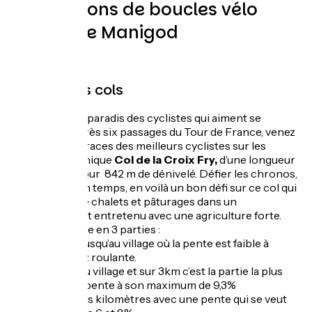
Suggestions de boucles vélo
autour de Manigod
Nos grands cols
Manigod est le paradis des cyclistes qui aiment se
challenger. Après six passages du Tour de France, venez
rouler sur les traces des meilleurs cyclistes sur les
pentes du mythique
Col de la Croix Fry,
d’une longueur
de 11,700km pour 842 m de dénivelé. Défier les chronos,
ou prendre son temps, en voilà un bon défi sur ce col qui
serpente entre chalets et pâturages dans un
environnement entretenu avec une agriculture forte.
Il se décompose en 3 parties :
- De
Thônes
jusqu’au village où la pente est faible à
modérée, assez roulante.
- Au-dessus du village et sur 3km c’est la partie la plus
dure avec une pente à son maximum de 9,3%
- Les 3 derniers kilomètres avec une pente qui se veut