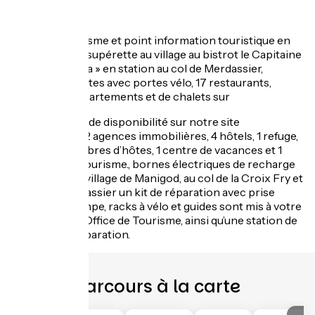
Services
Office de Tourisme et point information touristique en
haute saison, 1 supérette au village au bistrot le Capitaine
» et un « Sherpa » en station au col de Merdassier,
navettes gratuites avec portes vélo, 17 restaurants,
locations d’appartements et de chalets sur
notre centrale de disponibilité sur notre site
manigod.com, 2 agences immobilières, 4 hôtels, 1 refuge,
1 lodge, 2 chambres d’hôtes, 1 centre de vacances et 1
résidence de tourisme., bornes électriques de recharge
de voitures au village de Manigod, au col de la Croix Fry et
au col de Merdassier un kit de réparation avec prise
électrique, pompe, racks à vélo et guides sont mis à votre
disposition à l’Office de Tourisme, ainsi qu’une station de
lavage et de réparation.
Parcours à la carte