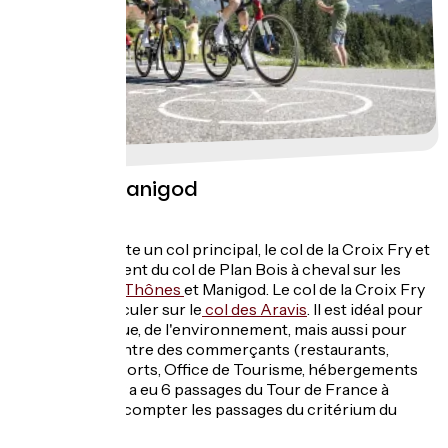
Le vélo à Manigod
Vélo de route
Manigod compte un col principal, le col de la Croix Fry et
profite également du col de Plan Bois à cheval sur les
communes de
Thônes
et Manigod. Le col de la Croix Fry
permet de basculer sur le
col des Aravis
. Il est idéal pour
profiter de la vue, de l'environnement, mais aussi pour
aller à la rencontre des commerçants (restaurants,
magasins de sports, Office de Tourisme, hébergements
au sommet). Il y a eu 6 passages du Tour de France à
Manigod, sans compter les passages du critérium du
Dauphiné.