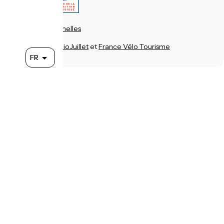
Mentions légales
Données personnelles
Contact
Réalisation :
StudioJuillet
et
France Vélo Tourisme
FR