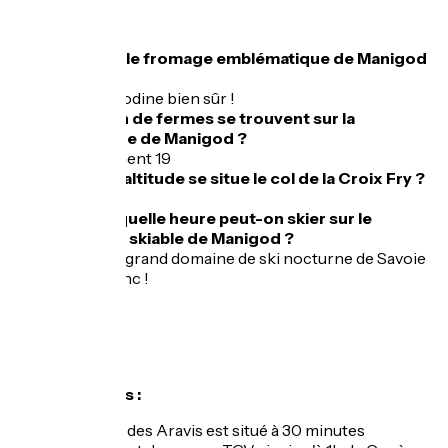
FAQ
Quel est le fromage emblématique de Manigod
?
La Manigodine bien sûr !
Combien de fermes se trouvent sur la
commune de Manigod ?
Précisément 19
À quelle altitude se situe le col de la Croix Fry ?
1477 m.
Jusqu’à quelle heure peut-on skier sur le
domaine skiable de Manigod ?
20h, plus grand domaine de ski nocturne de Savoie
Mont Blanc !
Accès
Accès routiers :
Le massif des Aravis est situé à 30 minutes