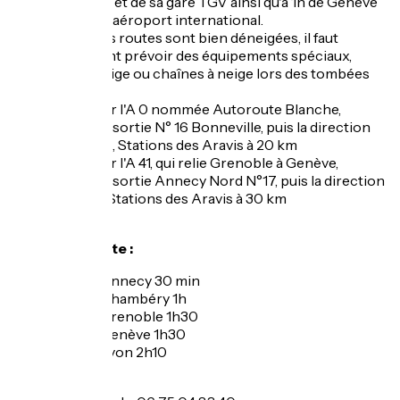
d'
Annecy
et de sa gare TGV ainsi qu'à 1h de Genève
et de son aéroport international.
L’hiver, les routes sont bien déneigées, il faut
cependant prévoir des équipements spéciaux,
pneus neige ou chaînes à neige lors des tombées
de neige.
Accès par l'A 0 nommée Autoroute Blanche,
prenez la sortie N° 16 Bonneville, puis la direction
La Clusaz
, Stations des Aravis à 20 km
Accès par l'A 41, qui relie Grenoble à Genève,
prenez la sortie Annecy Nord N°17, puis la direction
Thônes
, Stations des Aravis à 30 km
Temps de route :
Depuis Annecy 30 min
Depuis Chambéry 1h
Depuis Grenoble 1h30
Depuis Genève 1h30
Depuis Lyon 2h10
Taxis