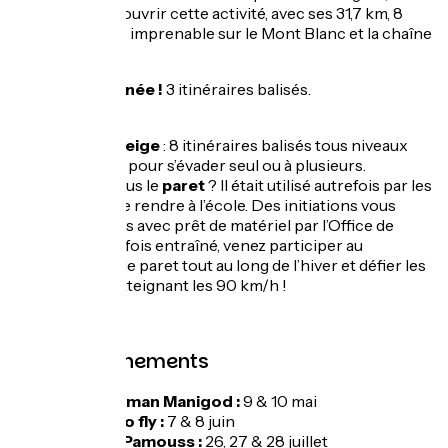
permet de découvrir cette activité, avec ses 31,7 km, 8
pistes et sa vue imprenable sur le Mont Blanc et la chaîne
des Aravis.
Ski de randonnée !
3 itinéraires balisés.
Raquettes à neige
: 8 itinéraires balisés tous niveaux
sont proposés pour s’évader seul ou à plusieurs.
Connaissez-vous le
paret
? Il était utilisé autrefois par les
enfants pour se rendre à l’école. Des initiations vous
sont proposées avec prêt de matériel par l’Office de
Tourisme. Une fois entraîné, venez participer au
championnat de paret tout au long de l’hiver et défier les
concurrents atteignant les 90 km/h !
Autres événements
Ultimate man Manigod :
9 & 10 mai
Bornes to fly :
7 & 8 juin
Namass Pamouss :
26, 27 & 28 juillet