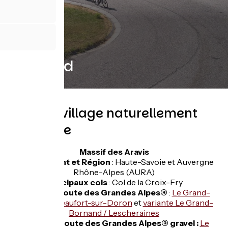
Manigod
Station-village naturellement
préservée
Massif des Aravis
Département et Région
: Haute-Savoie et Auvergne
Rhône-Alpes (AURA)
Principaux cols
: Col de la Croix-Fry
Étape sur Route des Grandes Alpes®
:
Le Grand-
Bornand / Beaufort-sur-Doron
et
variante Le Grand-
Bornand / Lescheraines
Étape sur Route des Grandes Alpes® gravel :
Le