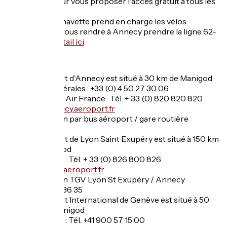
s'associent pour vous proposer l'accès gratuit à tous les
bus !
À noter que la navette prend en charge les vélos.
Pour venir ou vous rendre à Annecy prendre la ligne 62-
63 payante :
détail ici
Aéroports
L'aéroport d'Annecy est situé à 30 km de Manigod
Infos générales : +33 (0) 4 50 27 30 06
Infos vols Air France : Tél. + 33 (0) 820 820 820
www.annecy.aeroport.fr
--> Liaison par bus aéroport / gare routière
d'Annecy
L'aéroport de Lyon Saint Exupéry est situé à 150 km
de Manigod
Infos vols : Tél. + 33 (0) 826 800 826
www.lyon.aeroport.fr
--> Liaison TGV Lyon St Exupéry / Annecy
SNCF au 36 35
L'aéroport International de Genève est situé à 50
km de Manigod
Infos vols : Tél. +41 900 57 15 00