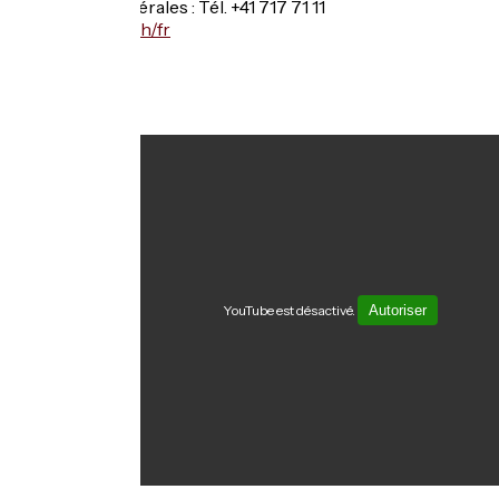
Infos générales : Tél. +41 717 71 11
www.gva.ch/fr
Vidéos
YouTube est désactivé.
Autoriser