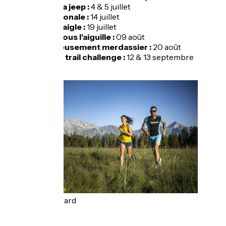
Fête de la jeep :
4 & 5 juillet
Fête nationale :
14 juillet
Trail de l'aigle :
19 juillet
La fête sous l'aiguille :
09 août
Merveilleusement merdassier :
20 août
Manigod trail challenge :
12 & 13 septembre
Tilby Vattard