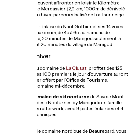
montée peuvent affronter en loisir le Kilomètre
Vertical de Merdassier (2,9 km, 1000m de dénivelé
positif). En hiver, parcours balisé de trail sur neige
de 8km.
L’escalade : falaise du Nant Gothier et ses 14 voies
de 50 m maximum, de 4c à 6c, au hameau de
Comburce, 20 minutes de Manigod seulement. à
seulement 20 minutes du village de Manigod.
Revenir en hiver
Le ski !
Relié au domaine de
La Clusaz
, profitez des 125
km de pistes. Les 100 premiers le jour d’ouverture auront
le petit-déjeuner offert par l’Office de Tourisme.
Ouverture du domaine mi-décembre.
Plus grand domaine de ski nocturne
de Savoie Mont
Blanc, profitez des «Nocturnes by Manigod» en famille,
entre amis ou en afterwork, avec 8 pistes éclairées et 4
remontées mécaniques.
S
ki nordique
: le domaine nordique de Beauregard, vous