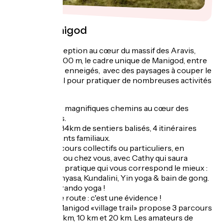
L'été à Manigod
Territoire d’exception au cœur du massif des Aravis,
entre 950 et 1500 m, le cadre unique de Manigod, entre
lac et sommets enneigés, avec des paysages à couper le
souffle, est idéal pour pratiquer de nombreuses activités
outdoor.
La rando : magnifiques chemins au cœur des
pâturages.
Le VTT : 84km de sentiers balisés, 4 itinéraires
descendants familiaux.
Le yoga : cours collectifs ou particuliers, en
extérieur ou chez vous, avec Cathy qui saura
trouver la pratique qui vous correspond le mieux :
Hatha, Vinyasa, Kundalini, Yin yoga & bain de gong.
Testez la rando yoga !
Le vélo de route : c'est une évidence !
Le trail : Manigod «village trail» propose 3 parcours
balisés : 8km, 10 km et 20 km. Les amateurs de