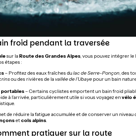
bain froid pendant la traversée
ple
sur la
Route des Grandes Alpes
, vous pouvez intégrer le 
s étapes :
cs
– Profitez des eaux fraîches du
lac de Serre-Ponçon
, des t
crins
ou des rivières de la
vallée de l’Ubaye
pour un bain nature
 portables
– Certains cyclistes emportent un bain froid pliab
de à l’arrivée, particulièrement utile si vous voyagez en
vélo 
stique.
et de réduire la fatigue accumulée et de conserver un niveau 
onçons
et
cols alpins
.
mment pratiquer sur la route