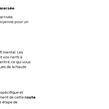
aversée
:
arrivée.
 moyenne pour un
fi mental. Les
t vos nerfs à
centré, ce qui vous
ues de la
Haute
 spécifique et
nement de cette
route
e étape de