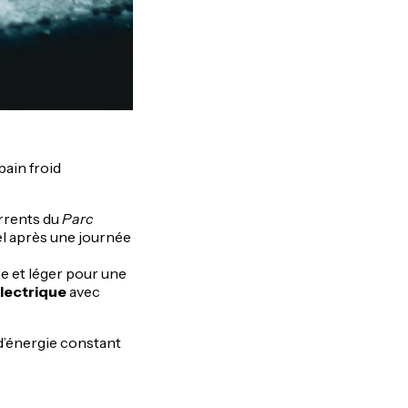
bain froid
orrents du
Parc
l après une journée
le et léger pour une
électrique
avec
d’énergie constant