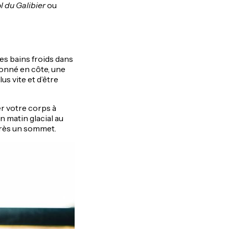
l du Galibier
ou
es bains froids dans
ionné en côte, une
s vite et d’être
r votre corps à
un matin glacial au
près un sommet.