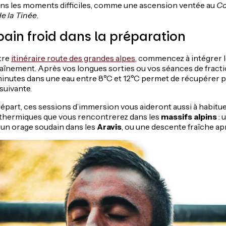
ns les moments difficiles, comme une ascension ventée au
Co
de la Tinée
.
 bain froid dans la préparation
tre
itinéraire route des grandes alpes
, commencez à intégrer l
aînement. Après vos longues sorties ou vos séances de fract
inutes dans une eau entre 8°C et 12°C permet de récupérer plu
suivante.
épart, ces sessions d’immersion vous aideront aussi à habitue
s thermiques que vous rencontrerez dans les
massifs alpins
: 
, un orage soudain dans les
Aravis
, ou une descente fraîche a