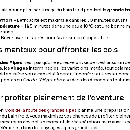
ils pour optimiser l’usage du bain froid pendant la
grande tr
effort
– L’efficacité est maximale dans les 30 minutes suivant l’
pérature
– 1 à 5 minutes dans une eau à 10°C est une bonne
urance.
 Buvez avant et après pour favoriser la récupération.
ts mentaux pour affronter les cols
des Alpes
n’est pas qu’une épreuve physique, c’est aussi un dé
s
, les
virages
interminables, les variations météo, tout cela me
roid entraîne votre capacité à gérer l’inconfort et à rester con
s pentes du
Col du Télégraphe
que dans les descentes techniq
ur profiter pleinement de l’aventure
on
Cols de la route des grandes alpes
planifié, une préparation
ère du bain froid, vous maximisez vos chances de profiter plei
immersion devient un moment de récupération, mais aussi un
éléments, dans des paysages alpins grandioses.