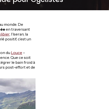
s au monde. De
née
en traversant
libier
, l’Iseran, la
é positif, c’est un
tion du
Louce
–
ience. Que ce soit
tégrer le bain froid à
rs post-effort et de