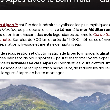
s Alpes ®
est l’un des itinéraires cyclistes les plus mythique
u
Menton
, ce parcours relie le
lac Léman
à la
mer Méditerra
es
et en franchissant des
cols
légendaires comme le
Col du Ga
onette
. Sur plus de 700 km et près de 18 000 mètres de dénivel
réparation physique et mentale de haut niveau.
e récupération et d’optimisation de la performance, l’utilisa
 des bains froids pour sportifs – peut transformer votre expér
r dans la
traversée des Alpes
ou pendant les jours d’effort, in
 d’accélérer la récupération musculaire, de réduire les douleu
s longues étapes en haute montagne.