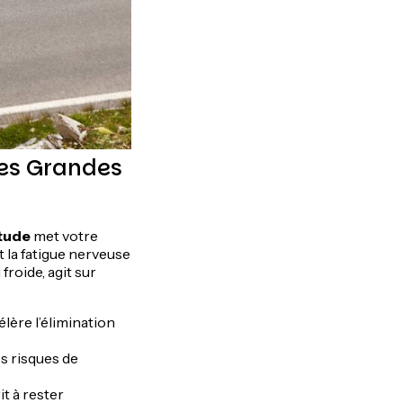
des Grandes
itude
met votre
t la fatigue nerveuse
roide, agit sur
élère l’élimination
es risques de
t à rester