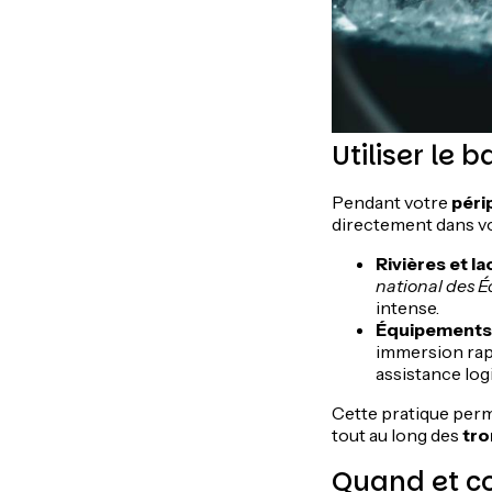
Utiliser le 
Pendant votre
péri
directement dans vo
Rivières et la
national des É
intense.
Équipements
immersion rapi
assistance logi
Cette pratique perm
tout au long des
tr
Quand et co