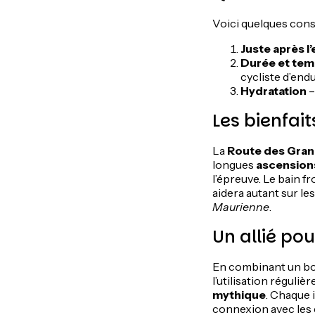
Voici quelques conse
Juste après l’
Durée et tem
cycliste d’end
Hydratation
–
Les bienfai
La
Route des Gran
longues
ascension
l’épreuve. Le bain f
aidera autant sur le
Maurienne
.
Un allié po
En combinant un b
l’utilisation réguli
mythique
. Chaque 
connexion avec les 