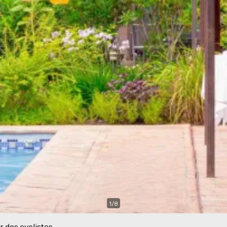
1
/
8
r des cyclistes.