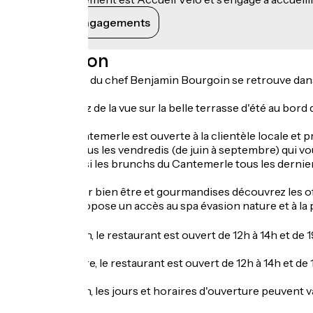
Voir ses engagements
Description
La philosophie du chef Benjamin Bourgoin se retrouve dans 
Vous profiterez de la vue sur la belle terrasse d'été au bord
La table du Cantemerle est ouverte à la clientèle locale et
live musique tous les vendredis (de juin à septembre) qui 
Retrouvez aussi les brunchs du Cantemerle tous les dernie
Enfin pour allier bien être et gourmandises découvrez les of
à la journée propose un accès au spa évasion nature et à la p
Ouverture
En haute saison, le restaurant est ouvert de 12h à 14h et de 
D'avril à octobre, le restaurant est ouvert de 12h à 14h et de 
Sur réservation, les jours et horaires d'ouverture peuvent va
Tarifs