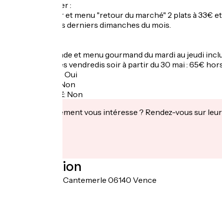
Pour le déjeuner :
Carte fraicheur et menu "retour du marché" 2 plats à 33€ et 
Brunch tous les derniers dimanches du mois.
Pour le dîner :
Carte gourmande et menu gourmand du mardi au jeudi inclus 
Brasero tous les vendredis soir à partir du 30 mai : 65€ hor
Garage à vélo
:
Oui
Panier repas
:
Non
Recharge VAE
:
Non
Cet établissement vous intéresse ? Rendez-vous sur leur 
Localisation
258 chemin de Cantemerle 06140 Vence