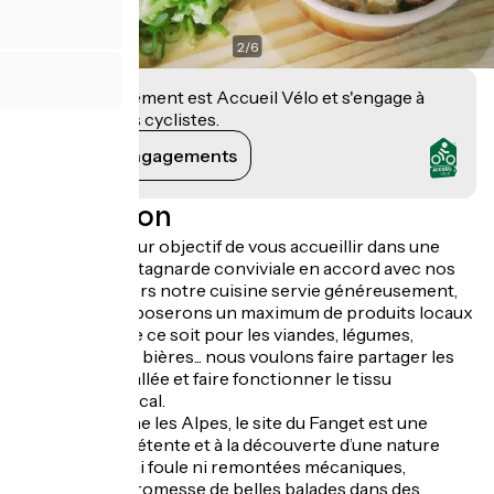
2
/
6
Cet établissement est Accueil Vélo et s'engage à
accueillir des cyclistes.
Voir ses engagements
Description
Nous avons pour objectif de vous accueillir dans une
ambiance montagnarde conviviale en accord avec nos
valeurs : à travers notre cuisine servie généreusement,
nous vous proposerons un maximum de produits locaux
de la vallée. Que ce soit pour les viandes, légumes,
fromages, miel, bières... nous voulons faire partager les
saveurs de la vallée et faire fonctionner le tissu
économique local.
A 6 km de Seyne les Alpes, le site du Fanget est une
invitation à la détente et à la découverte d’une nature
préservée. Ici ni foule ni remontées mécaniques,
seulement la promesse de belles balades dans des