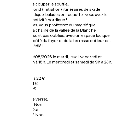
paysages à vous couper le souffle...
Piste de ski de fond (initiation), itinéraires de ski de
randonnée nordique, balades en raquette : vous avez le
choix de votre activité nordique !
Dans tous les cas, vous profiterez du magnifique
panorama sur la chaîne de la vallée de la Blanche.
Les enfants ne sont pas oubliés, avec un espace ludique
et d’initiation à côté du foyer et de la terrasse qui leur est
spécialement dédié !
Ouverture
Du 04/07 au 30/08/2026 le mardi, jeudi, vendredi et
dimanche de 9h à 18h. Le mercredi et samedi de 9h à 23h.
Fermé le lundi.
Tarifs
A la carte : de 6 à 22 €
Menu enfant : 11 €
Plat du jour : 18 €
Café : 1,50 €
Vins : 2,50 € (Le verre).
Garage à vélo
:
Non
Panier repas
:
Oui
Recharge VAE
:
Non