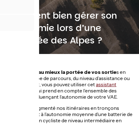
Comment bien gérer son
autonomie lors d’une
traversée des Alpes ?
Pour estimer au mieux la portée de vos sortie
s en
fonction du type de parcours, du niveau d’assistance ou
du chargement, vous pouvez utiliser cet
assistant
d’autonomie
, qui prend en compte l’ensemble des
paramètres influençant l’autonomie de votre VAE.
Nous avons segmenté nos itinéraires en tronçons
correspondant à l’autonomie moyenne d’une batterie de
625 Wh pour un cycliste de niveau intermédiaire en
mode Tour.