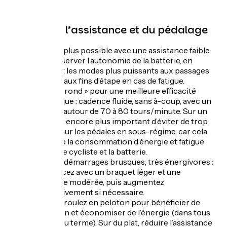
Gestion de l’assistance et du pédalage
Roulez le plus possible avec une assistance faible
pour préserver l’autonomie de la batterie, en
réservant les modes plus puissants aux passages
raides ou aux fins d’étape en cas de fatigue.
Pédalez « rond » pour une meilleure efficacité
énergétique : cadence fluide, sans à-coup, avec un
pédalage autour de 70 à 80 tours/minute. Sur un
VAE, il est encore plus important d’éviter de trop
appuyer sur les pédales en sous-régime, car cela
augmente la consommation d’énergie et fatigue
plus vite le cycliste et la batterie.
Évitez les démarrages brusques, très énergivores :
commencez avec un braquet léger et une
assistance modérée, puis augmentez
progressivement si nécessaire.
En vallée, roulez en peloton pour bénéficier de
l’aspiration et économiser de l’énergie (dans tous
les sens du terme). Sur du plat, réduire l’assistance