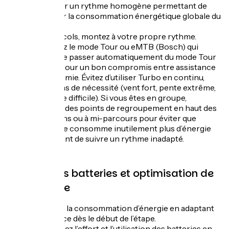
et adopter un rythme homogène permettant de
minimiser la consommation énergétique globale du
groupe.
Dans les cols, montez à votre propre rythme.
Privilégiez le mode Tour ou eMTB (Bosch) qui
permet de passer automatiquement du mode Tour
à Turbo, pour un bon compromis entre assistance
et autonomie. Évitez d’utiliser Turbo en continu,
sauf en cas de nécessité (vent fort, pente extrême,
fin d’étape difficile). Si vous êtes en groupe,
prévoyez des points de regroupement en haut des
ascensions ou à mi-parcours pour éviter que
chacun ne consomme inutilement plus d’énergie
en essayant de suivre un rythme inadapté.
Gestion des batteries et optimisation de
l’autonomie
Anticipez la consommation d’énergie en adaptant
l’assistance dès le début de l’étape.
Répartissez l’effort et l’utilisation des batteries en