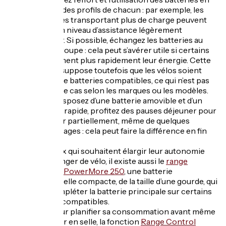
fonction des profils de chacun : par exemple, les
personnes transportant plus de charge peuvent
utiliser un niveau d’assistance légèrement
supérieur. Si possible, échangez les batteries au
sein du groupe : cela peut s’avérer utile si certains
consomment plus rapidement leur énergie. Cette
solution suppose toutefois que les vélos soient
équipés de batteries compatibles, ce qui n’est pas
toujours le cas selon les marques ou les modèles.
Si vous disposez d’une batterie amovible et d’un
chargeur rapide, profitez des pauses déjeuner pour
recharger partiellement, même de quelques
pourcentages : cela peut faire la différence en fin
d’étape.
Pour ceux qui souhaitent élargir leur autonomie
sans changer de vélo, il existe aussi le
range
extender PowerMore 250
, une batterie
additionnelle compacte, de la taille d’une gourde, qui
vient compléter la batterie principale sur certains
modèles compatibles.
Enfin, pour planifier sa consommation avant même
de monter en selle, la fonction
Range Control