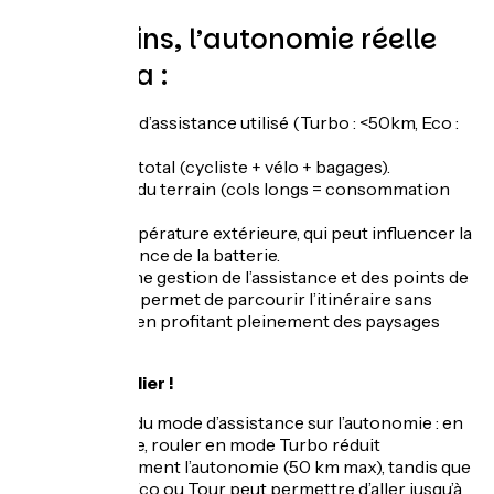
Néanmoins, l’autonomie réelle
dépendra :
Du mode d’assistance utilisé (Turbo : <50km, Eco :
>100 km).
Du poids total (cycliste + vélo + bagages).
Du profil du terrain (cols longs = consommation
accrue).
De la température extérieure, qui peut influencer la
performance de la batterie.
Une bonne gestion de l’assistance et des points de
recharge permet de parcourir l’itinéraire sans
stress et en profitant pleinement des paysages
alpins.
Ne jamais oublier !
L’impact du mode d’assistance sur l’autonomie : en
montagne, rouler en mode Turbo réduit
drastiquement l’autonomie (50 km max), tandis que
le mode Eco ou Tour peut permettre d’aller jusqu’à