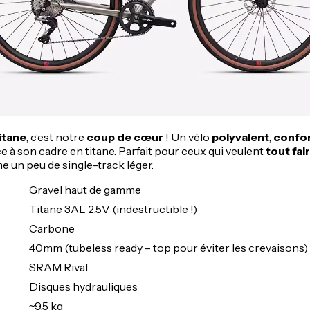
itane
, c’est notre
coup de cœur
! Un vélo
polyvalent
,
confor
ce à son cadre en titane. Parfait pour ceux qui veulent
tout fai
 un peu de single-track léger.
Gravel haut de gamme
Titane 3AL 2.5V (indestructible !)
Carbone
40mm (tubeless ready – top pour éviter les crevaisons)
SRAM Rival
Disques hydrauliques
~9,5 kg