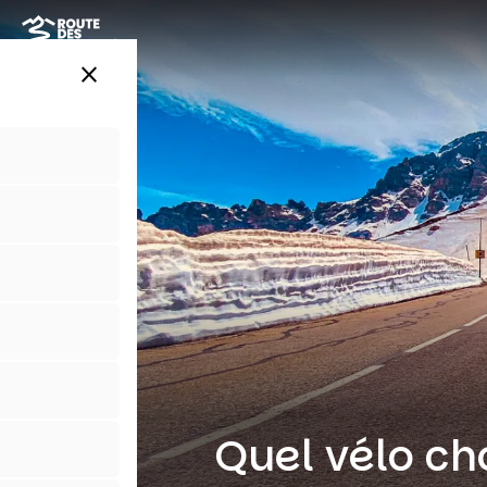
Aller
au
contenu
close
principal
Quel vélo ch