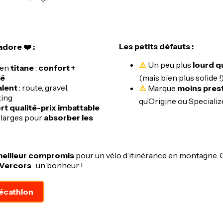
Les petits défauts :
dore ❤️ :
Un peu plus
lourd q
 en
titane
:
confort +
té
(mais bien plus solide !
alent
: route, gravel,
Marque
moins pres
king
qu’Origine ou Speciali
t qualité-prix imbattable
larges pour
absorber les
eilleur compromis
pour un vélo d’itinérance en montagne. On
 Vercors
: un bonheur !
écathlon