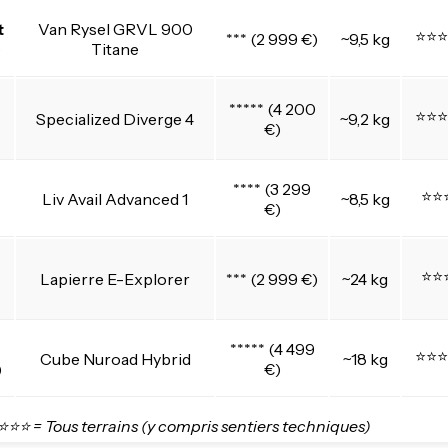
t
Van Rysel GRVL 900
⭐⭐⭐
*** (2 999 €)
~9,5 kg
)
Titane
***** (4 200
⭐⭐⭐
Specialized Diverge 4
~9,2 kg
€)
**** (3 299
⭐⭐
Liv Avail Advanced 1
~8,5 kg
€)
⭐⭐
Lapierre E-Explorer
*** (2 999 €)
~24 kg
***** (4 499
⭐⭐⭐
Cube Nuroad Hybrid
~18 kg
)
€)
⭐⭐⭐ = Tous terrains (y compris sentiers techniques)