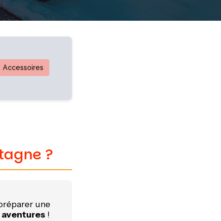
Accessoires
ntagne ?
 préparer une
 aventures
!