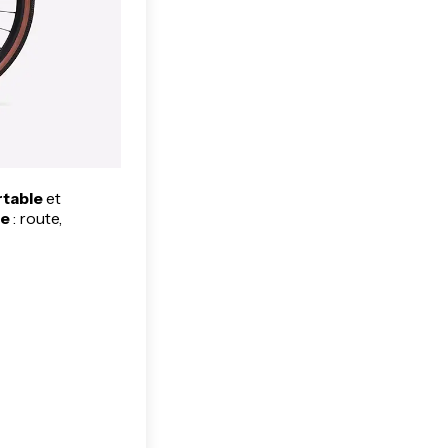
table
et
re
: route,