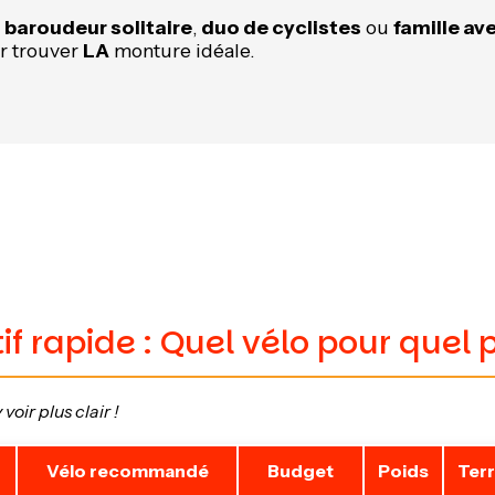
z
baroudeur solitaire
,
duo de cyclistes
ou
famille av
r trouver
LA
monture idéale.
 rapide : Quel vélo pour quel pr
voir plus clair !
Vélo recommandé
Budget
Poids
Terr