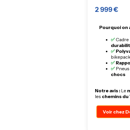
2 999 €
Pourquoi on a
Cadre
durabili
Polyv
bikepac
Rappor
Pneus 
chocs
Notre avis :
Le
m
les
chemins du
Voir chez D