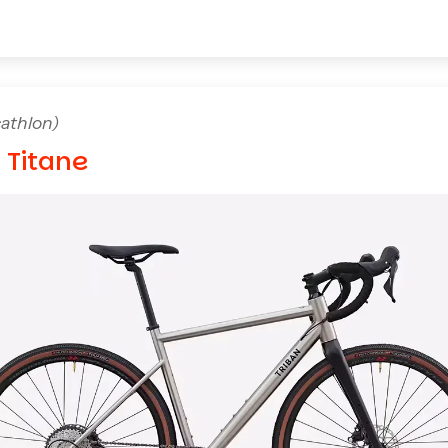
athlon)
 Titane