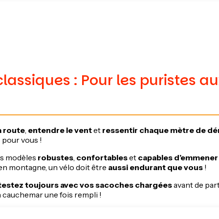
classiques : Pour les puristes a
a route
,
entendre le vent
et
ressentir chaque mètre de dé
s pour vous !
es modèles
robustes
,
confortables
et
capables d’emmener
en montagne, un vélo doit être
aussi endurant que vous
!
testez toujours avec vos sacoches chargées
avant de part
n cauchemar une fois rempli !