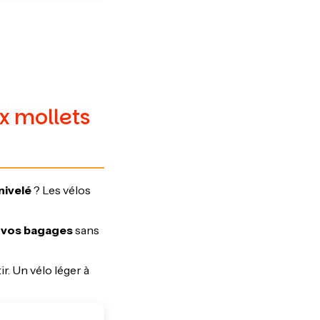
ux mollets
nivelé
? Les vélos
 vos bagages
sans
ir. Un vélo léger à