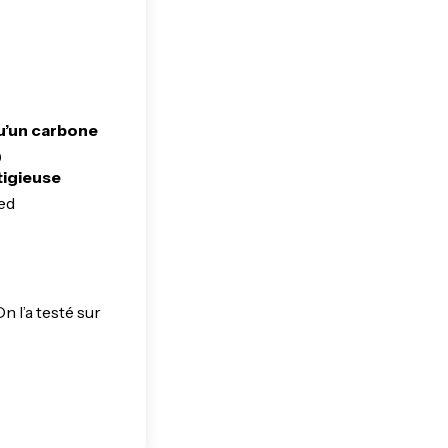
u’un carbone
)
tigieuse
zed
 l’a testé sur