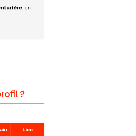
enturière
, on
ofil ?
ain
Lien