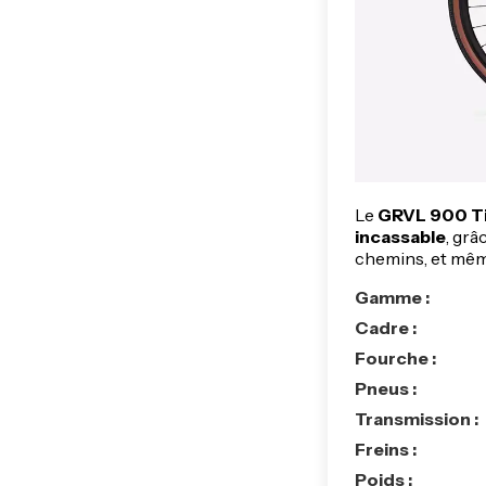
Le
GRVL 900 T
incassable
, grâ
chemins, et même
Gamme :
Cadre :
Fourche :
Pneus :
Transmission :
Freins :
Poids :