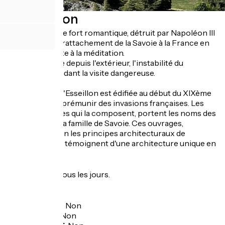
Description
Les ruines de ce fort romantique, détruit par Napoléon III
au moment du rattachement de la Savoie à la France en
1860, vous invite à la méditation.
Le fort s'admire depuis l'extérieur, l'instabilité du
monument rendant la visite dangereuse.
La barrière de l'Esseillon est édifiée au début du XIXème
siècle, pour se prémunir des invasions françaises. Les
cinq forts sardes qui la composent, portent les noms des
souverains de la famille de Savoie. Ces ouvrages,
construits selon les principes architecturaux de
Montalembert, témoignent d'une architecture unique en
France.
Ouverture
Toute l'année tous les jours.
Tarifs
Accès libre.
Garage à vélo
:
Non
Panier repas
:
Non