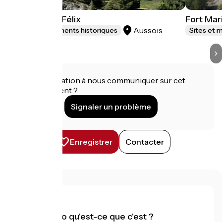
Fort Charles Félix
Fort Mar
Aussois
Sites et monuments historiques
Sites et 
Une information à nous communiquer sur cet
établissement ?
Signaler un problème
Enregistrer
Contacter
Accueil Vélo qu'est-ce que c'est ?