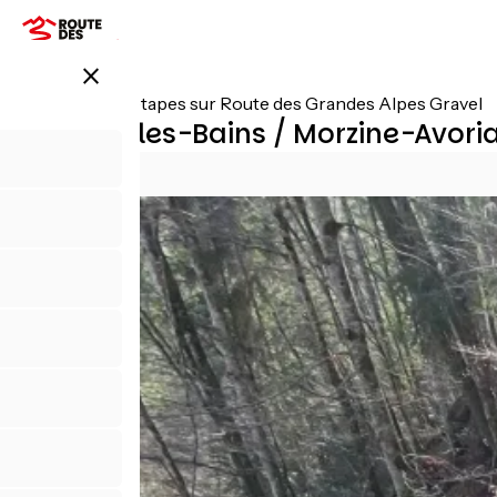
Aller
au
contenu
close
principal
Toutes les étapes sur Route des Grandes Alpes Gravel
Thonon-les-Bains / Morzine-Avori