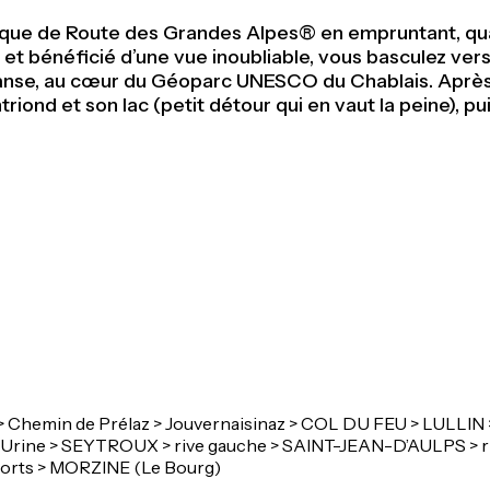
assique de Route des Grandes Alpes® en empruntant, qu
 bénéficié d’une vue inoubliable, vous basculez vers Lu
ranse, au cœur du Géoparc UNESCO du Chablais. Après u
riond et son lac (petit détour qui en vaut la peine), p
hemin de Prélaz > Jouvernaisinaz > COL DU FEU > LULLIN > 
 Urine > SEYTROUX > rive gauche > SAINT-JEAN-D’AULPS > rive
 sports > MORZINE (Le Bourg)