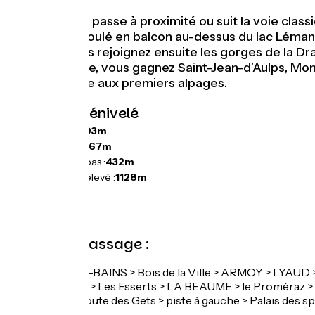
Cet itinéraire passe à proximité ou suit la voie cl
Après avoir roulé en balcon au-dessus du lac Léman et
(1120 m). Vous rejoignez ensuite les gorges de la D
Pont du Diable, vous gagnez Saint-Jean-d’Aulps, Mont
et laisse place aux premiers alpages.
Pentes et dénivelé
Montées :
1493m
Descentes :
967m
Point le plus bas :
432m
Point le plus élevé :
1128m
Points de passage :
THONON-LES-BAINS > Bois de la Ville > ARMOY > LYAUD > C
Pont du Diable > Les Esserts > LA BEAUME > le Proméraz >
Plagnettes > Route des Gets > piste à gauche > Palais des