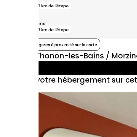
gare
9 km de l'étape
Évian-les-Bains
gare
9 km de l'étape
Afficher les gares à proximité sur la carte
Avis sur Thonon-les-Bains / Morzi
Trouvez votre hébergement sur ce