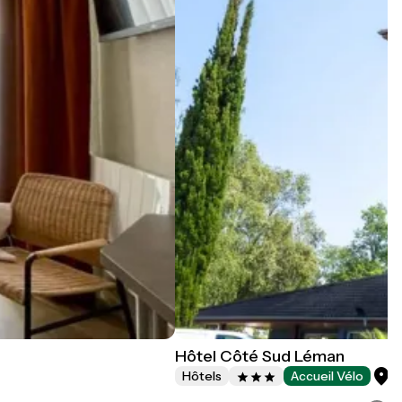
Hôtel Côté Sud Léman
T
Hôtels
Accueil Vélo