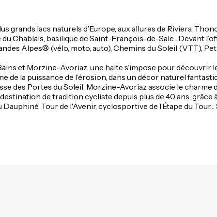
lus grands lacs naturels d’Europe, aux allures de Riviera, Th
ée du Chablais, basilique de Saint-François-de-Sale... Devant l’of
andes Alpes® (vélo, moto, auto), Chemins du Soleil (VTT), Pet
ins et Morzine-Avoriaz, une halte s’impose pour découvrir l
de la puissance de l’érosion, dans un décor naturel fantasti
e des Portes du Soleil, Morzine-Avoriaz associe le charme d’u
destination de tradition cycliste depuis plus de 40 ans, grâce
Dauphiné, Tour de l'Avenir, cyclosportive de l’Étape du Tour… S