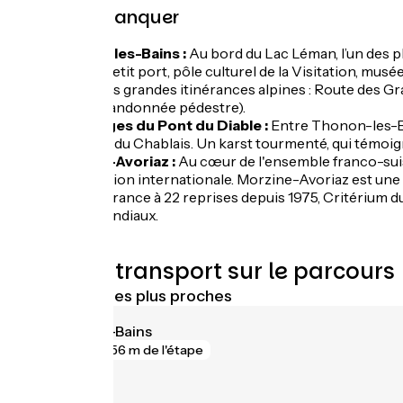
À ne pas manquer
Thonon-les-Bains :
Au bord du Lac Léman, l’un des p
Ripaille, petit port, pôle culturel de la Visitation, mus
départ des grandes itinérances alpines : Route des Gr
le GR5 (randonnée pédestre).
Les Gorges du Pont du Diable :
Entre Thonon-les-Ba
UNESCO du Chablais. Un karst tourmenté, qui témoigne 
Morzine-Avoriaz :
Au cœur de l'ensemble franco-suiss
la réputation internationale. Morzine-Avoriaz est une 
Tour de France à 22 reprises depuis 1975, Critérium du 
spots mondiaux.
Trains et transport sur le parcours
Gares SNCF les plus proches
Thonon-les-Bains
gare
56 m de l'étape
Perrignier