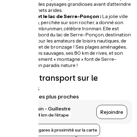
traverse des paysages grandioses avant d’atteindre
des sommets arides.
Embrun et le lac de Serre-Ponçon :
La jolie ville
d’Embrun, perchée sur son rocher, a donné son
nom à l’Embrunman, célèbre Ironman. Elle est
située au bord du lac de Serre-Ponçon, destination
de rêve pour les amateurs de loisirs nautiques, de
baignade et de bronzage ! Ses plages aménagées,
ses criques sauvages, ses 80 km de rives, et son
environnement « montagne » font de Serre-
Ponçon un paradis nature !
Trains et transport sur le
parcours
Gares SNCF les plus proches
Mont-Dauphin - Guillestre
Rejoindre
gare
4 km de l'étape
Afficher les gares à proximité sur la carte