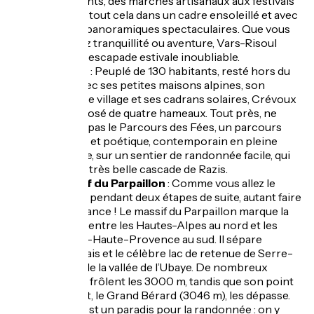
événements, des marchés artisanaux aux festivals
culturels, tout cela dans un cadre ensoleillé et avec
des vues panoramiques spectaculaires. Que vous
cherchiez tranquillité ou aventure, Vars-Risoul
offre une escapade estivale inoubliable.
Crévoux
: Peuplé de 130 habitants, resté hors du
temps avec ses petites maisons alpines, son
clocher de village et ses cadrans solaires, Crévoux
est composé de quatre hameaux. Tout près, ne
manquez pas le Parcours des Fées, un parcours
artistique et poétique, contemporain en pleine
montagne, sur un sentier de randonnée facile, qui
mène à la très belle cascade de Razis.
Le massif du Parpaillon
: Comme vous allez le
traverser pendant deux étapes de suite, autant faire
connaissance ! Le massif du Parpaillon marque la
frontière entre les Hautes-Alpes au nord et les
Alpes-de-Haute-Provence au sud. Il sépare
l’Embrunais et le célèbre lac de retenue de Serre-
Ponçon de la vallée de l’Ubaye. De nombreux
sommets frôlent les 3000 m, tandis que son point
culminant, le Grand Bérard (3046 m), les dépasse.
En été, c’est un paradis pour la randonnée : on y