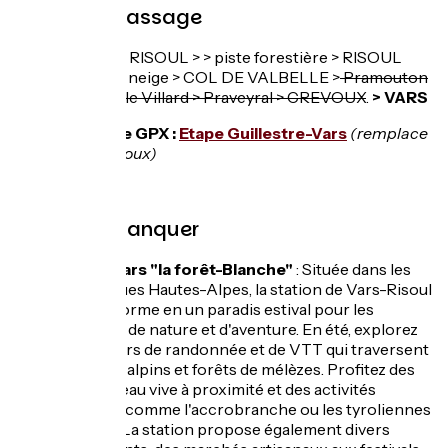
Points de passage
GUILLESTRE > RISOUL > > piste forestière > RISOUL
1850 > front de neige > COL DE VALBELLE >
Pramouton
> Les Bleincs > le Villard > Praveyral > CREVOUX
.
> VARS
Nouvelle trace GPX :
Etape Guillestre-Vars
(remplace
Guillestre Crévoux)
À ne pas manquer
Risoul-Vars "la forêt-Blanche"
: Située dans les
magnifiques Hautes-Alpes, la station de Vars-Risoul
se transforme en un paradis estival pour les
amateurs de nature et d'aventure. En été, explorez
les sentiers de randonnée et de VTT qui traversent
paysages alpins et forêts de mélèzes. Profitez des
sports d'eau vive à proximité et des activités
aventure comme l'accrobranche ou les tyroliennes
en forêt. La station propose également divers