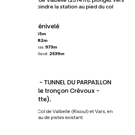
atteint le Col de Valbelle (2374 m), plongez vers
Vars pour rejoindre la station au pied du col
éponyme.
Pentes et dénivelé
Montées :
1665m
Descentes :
782m
Point le plus bas :
973m
Point le plus élevé :
2539m
ATTENTION - TUNNEL DU PARPAILLON
FERME (sur le tronçon Crévoux -
Barcelonnette).
Passage par le Col de Valbelle (Risoul) et Vars, en
utilisant le réseau de pistes existant.