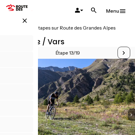
Aller
au
Menu
contenu
close
principal
Toutes les étapes sur Route des Grandes Alpes
Gravel
Guillestre / Vars
Étape 13/19