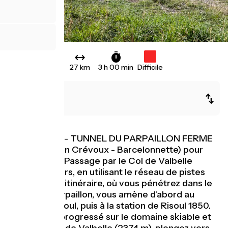
27 km
3 h 00 min
Difficile
Guillestre
Vars
ATTENTION - TUNNEL DU PARPAILLON FERME
(sur le tronçon Crévoux - Barcelonnette) pour
éboulement. Passage par le Col de Valbelle
(Risoul) et Vars, en utilisant le réseau de pistes
existant. Cet itinéraire, où vous pénétrez dans le
massif du Parpaillon, vous amène d’abord au
village de Risoul, puis à la station de Risoul 1850.
Après avoir progressé sur le domaine skiable et