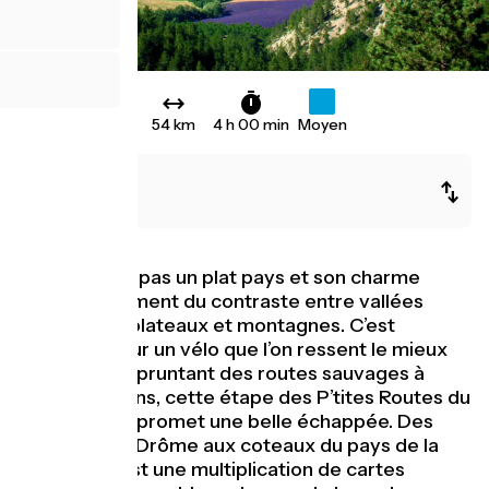
54 km
4 h 00 min
Moyen
Die
Valdrôme
Le Diois n’est pas un plat pays et son charme
résulte justement du contraste entre vallées
encaissées, plateaux et montagnes. C’est
finalement sur un vélo que l’on ressent le mieux
ce relief ! Empruntant des routes sauvages à
travers les pins, cette étape des P’tites Routes du
Soleil® vous promet une belle échappée. Des
berges de la Drôme aux coteaux du pays de la
Clairette, c’est une multiplication de cartes