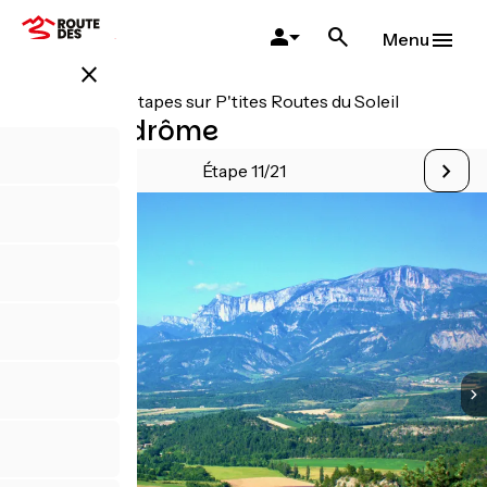
Aller
au
Menu
contenu
close
principal
Toutes les étapes sur P'tites Routes du Soleil
Die / Valdrôme
Étape 11/21