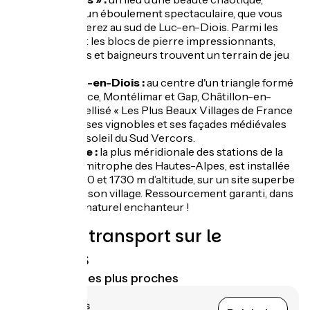
vestige d’un éboulement spectaculaire, que vous
rencontrerez au sud de Luc-en-Diois. Parmi les
éboulis et les blocs de pierre impressionnants,
grimpeurs et baigneurs trouvent un terrain de jeu
unique !
Châtillon-en-Diois :
au centre d'un triangle formé
par Valence, Montélimar et Gap, Châtillon-en-
Diois, labellisé « Les Plus Beaux Villages de France
» expose ses vignobles et ses façades médiévales
au chaud soleil du Sud Vercors.
Valdrôme :
la plus méridionale des stations de la
Drôme, limitrophe des Hautes-Alpes, est installée
entre 1300 et 1730 m d’altitude, sur un site superbe
à 7 km de son village. Ressourcement garanti, dans
un cadre naturel enchanteur !
Trains et transport sur le
parcours
Gares SNCF les plus proches
Luc-en-Diois