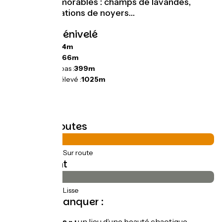
postales mémorables : champs de lavandes,
vignes, plantations de noyers…
Pentes et dénivelé
Montées :
964m
Descentes :
566m
Point le plus bas :
399m
Point le plus élevé :
1025m
Types de routes
54km
(100%) Sur route
Revêtement
54km
(100%) Lisse
À ne pas manquer :
« Le Claps » :
un lieu d’une beauté chaotique,