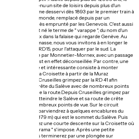
Salève est devenu un site de loisirs depuis plus d'un
siècle. Il fut même desservi dès 1893 par le premier train à
crémaillère du monde, remplacé depuis par un
téléphérique très emprunté par les Genevois. C'est aussi
au Salève qu'est né le terme de " varappe ", du nom d'un
couloir rocheux dans la falaise qui regarde Genève. Au
départ d'Annemasse, nous vous invitons à en longer le
flanc est par la RD15, pour l'attaquer par le sud. La
montée directe par Monnetier-Mornex, avec un passage
à plus de 17%, est en effet déconseillée. Par contre, une
variante courte et intéressante consiste à monter
directement à la Croisette à partir de la Muraz
(RD15).Depuis Cruseilles grimpez par la RD 41 afin
d'atteindre la crête du Salève avec de nombreux points
de vue le long de la route.Depuis Cruseilles grimpez par
la RD 41 afin d'atteindre le Salève et sa route de crête
parsemé de nombreux points de vue. Sur le circuit
proposé, vous parviendrez à quelques encablures du
Grand Piton (1379 m) qui est le sommet du Salève. Puis
vous effectuerez une courte descente sur la Croisette où
la " pause panorama " s'impose. Après une petite
remontée, vous terminerez par une plongée sur