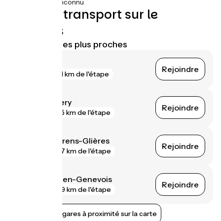
17km
(30%) Inconnu
Trains et transport sur le
parcours
Gares SNCF les plus proches
Annemasse
Rejoindre
gare
1 km de l'étape
Reignier-Ésery
Rejoindre
gare
5 km de l'étape
Groisy - Thorens-Glières
Rejoindre
gare
7 km de l'étape
Saint-Julien-en-Genevois
Rejoindre
gare
9 km de l'étape
Afficher les gares à proximité sur la carte