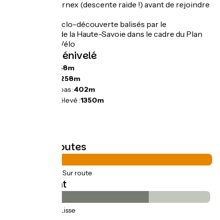
Monnetier-Mornex (descente raide !) avant de rejoindre
Annemasse.
Itinéraire de cyclo-découverte balisés par le
Département de la Haute-Savoie dans le cadre du Plan
Haute-Savoie Vélo
Pentes et dénivelé
Montées :
1258m
Descentes :
1258m
Point le plus bas :
402m
Point le plus élevé :
1350m
Types de routes
57km
(100%) Sur route
Revêtement
39km
(69%) Lisse