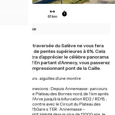
61 km
Annemasse
Le sens de la traversée du Salève ne vous fera
pas affronter de pentes supérieures à 6%. Cela
vous permettra d’apprécier le célèbre panorama
sur le Léman ! En partant d’Annecy, vous passerez
(à pied) sur l’impressionnant pont de la Caille.
Sens de parcours : aiguilles d'une montre
Repères et connexions : Depuis Annemasse : parcours
commun avec le Plateau des Bornes nord, de 1 km après
la traversée de l'Arve jusqu'à la bifurcation RD2 / RD15. ;
Cruseilles (rencontre avec le Circuit du Plateau des
Bornes sud n°21).Gare s TER : Annemasse -
AnnecyDescriptif :Habité depuis plus de 12000 ans, le