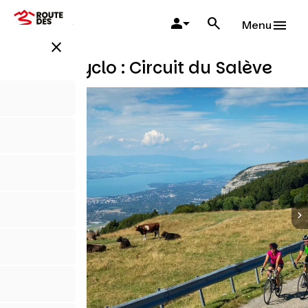
Aller
au
Menu
contenu
close
principal
Boucle cyclo : Circuit du Salève