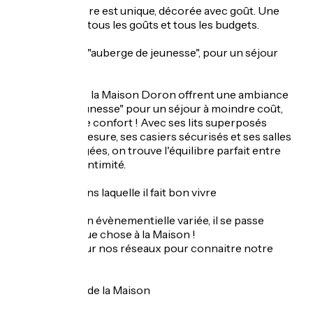
Chaque chambre est unique, décorée avec goût. Une
chambre pour tous les goûts et tous les budgets.
Une ambiance "auberge de jeunesse", pour un séjour
économique
Les dortoirs de la Maison Doron offrent une ambiance
"auberge de jeunesse" pour un séjour à moindre coût,
sans sacrifier le confort ! Avec ses lits superposés
dessinés sur mesure, ses casiers sécurisés et ses salles
de bains partagées, on trouve l'équilibre parfait entre
convivialité et intimité.
Une Maison dans laquelle il fait bon vivre
Programmation évènementielle variée, il se passe
toujours quelque chose à la Maison !
Un petit tour sur nos réseaux pour connaitre notre
agenda.
Les petits plus de la Maison