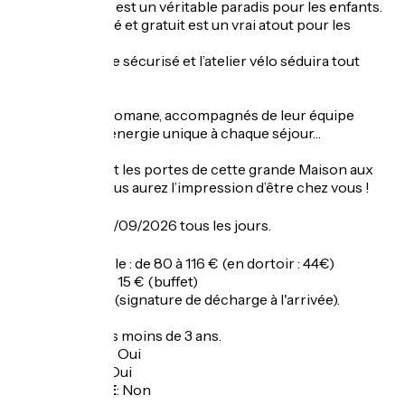
La salle de jeux est un véritable paradis pour les enfants.
Le parking privé et gratuit est un vrai atout pour les
motards.
Le grand garage sécurisé et l’atelier vélo séduira tout
cycliste averti.
Ici, William et Romane, accompagnés de leur équipe
insufflent une énergie unique à chaque séjour…
En franchissant les portes de cette grande Maison aux
volets verts, vous aurez l’impression d’être chez vous !
Ouverture
Du 01/05 au 30/09/2026 tous les jours.
Tarifs
Chambre double : de 80 à 116 € (en dortoir : 44€)
Petit déjeuner : 15 € (buffet)
Animaux : 10 € (signature de décharge à l'arrivée).
Gratuit pour les moins de 3 ans.
Garage à vélo
:
Oui
Panier repas
:
Oui
Recharge VAE
:
Non