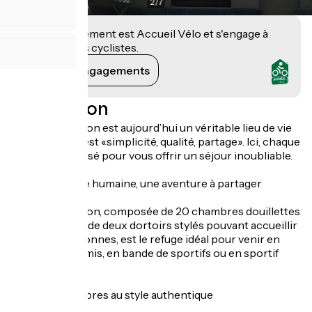
2
/
7
Cet établissement est Accueil Vélo et s'engage à
accueillir des cyclistes.
Voir ses engagements
Description
La Maison Doron est aujourd’hui un véritable lieu de vie
dont la devise est «simplicité, qualité, partage». Ici, chaque
détail a été pensé pour vous offrir un séjour inoubliable.
Un hôtel à taille humaine, une aventure à partager
La Maison Doron, composée de 20 chambres douillettes
et familiales, et de deux dortoirs stylés pouvant accueillir
jusqu'à 12 personnes, est le refuge idéal pour venir en
famille, entre amis, en bande de sportifs ou en sportif
solitaire !
20 jolies chambres au style authentique