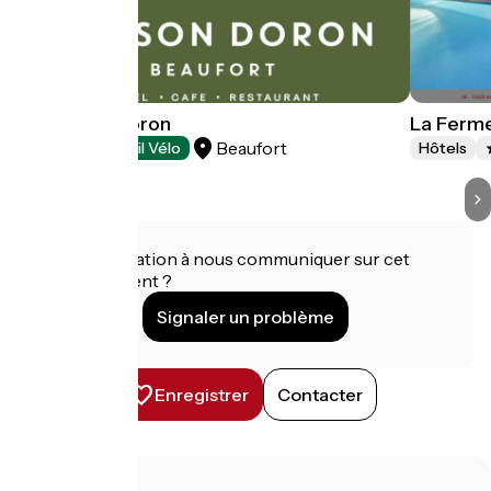
La Maison Doron
La Ferm
Beaufort
Hôtels
Accueil Vélo
Hôtels
Une information à nous communiquer sur cet
établissement ?
Signaler un problème
Enregistrer
Contacter