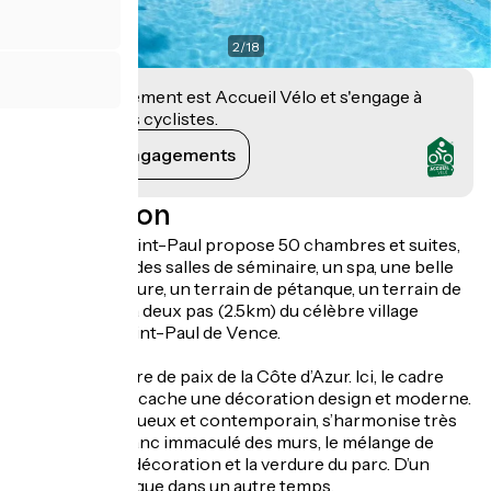
2
/
18
Cet établissement est Accueil Vélo et s'engage à
accueillir des cyclistes.
Voir ses engagements
Description
La Vague de Saint-Paul propose 50 chambres et suites,
un restaurant, des salles de séminaire, un spa, une belle
piscine extérieure, un terrain de pétanque, un terrain de
tennis, le tout à deux pas (2.5km) du célèbre village
médiéval de Saint-Paul de Vence.
Cap sur un havre de paix de la Côte d’Azur. Ici, le cadre
des années 70 cache une décoration design et moderne.
Le mobilier, luxueux et contemporain, s’harmonise très
bien avec le blanc immaculé des murs, le mélange de
couleurs de la décoration et la verdure du parc. D’un
souffle, on divague dans un autre temps.