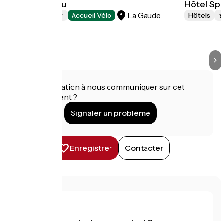
Hôtel du Baou
Hôtel Sp
La Gaude
Hôtels
Accueil Vélo
Hôtels
Une information à nous communiquer sur cet
établissement ?
Signaler un problème
Enregistrer
Contacter