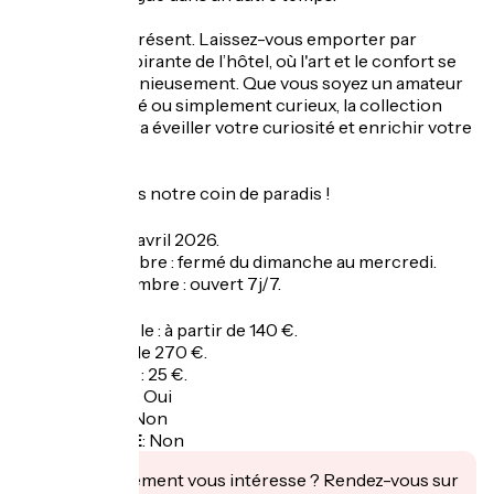
L'art est omniprésent. Laissez-vous emporter par
l'ambiance inspirante de l’hôtel, où l'art et le confort se
marient harmonieusement. Que vous soyez un amateur
d'art chevronné ou simplement curieux, la collection
diversifiée saura éveiller votre curiosité et enrichir votre
séjour.
Bienvenue dans notre coin de paradis !
Ouverture
Ouverture le 3 avril 2026.
En avril et octobre : fermé du dimanche au mercredi.
De mai à septembre : ouvert 7j/7.
Tarifs
Chambre double : à partir de 140 €.
Suite : à partir de 270 €.
Petit-déjeuner : 25 €.
Garage à vélo
:
Oui
Panier repas
:
Non
Recharge VAE
:
Non
Cet établissement vous intéresse ? Rendez-vous sur