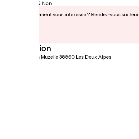
Recharge VAE
:
Non
Cet établissement vous intéresse ? Rendez-vous sur leur 
Localisation
40 avenue de la Muzelle 38860 Les Deux Alpes