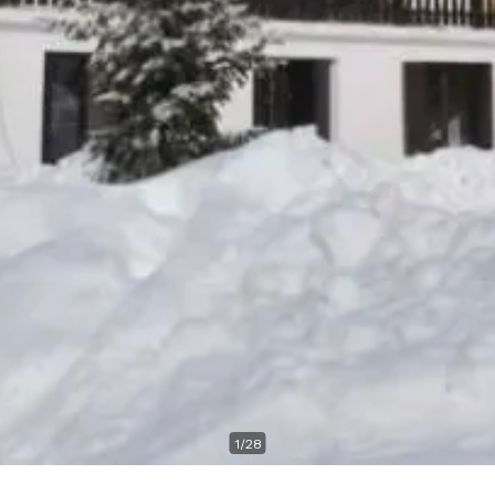
1
/
28