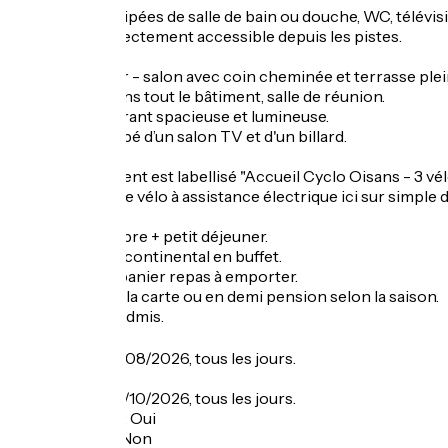
Chambres équipées de salle de bain ou douche, WC, télévisio
Local à skis directement accessible depuis les pistes.
Parking privé.
Restaurant, bar - salon avec coin cheminée et terrasse plei
WIFI gratuit dans tout le bâtiment, salle de réunion.
Salle de restaurant spacieuse et lumineuse.
Le bar est équipé d’un salon TV et d'un billard.
Cet hébergement est labellisé "Accueil Cyclo Oisans - 3 vélo
rechargez votre vélo à assistance électrique ici sur simpl
Formule chambre + petit déjeuner.
Petit déjeuner continental en buffet.
Possibilité de panier repas à emporter.
Restauration à la carte ou en demi pension selon la saison.
Animaux non admis.
Ouverture
Du 11/05 au 28/08/2026, tous les jours.
Du 31/08 au 29/10/2026, tous les jours.
Garage à vélo
:
Oui
Panier repas
:
Non