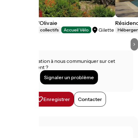
Domaine de l'Olivaie
Résidenc
Gilette
Hébergements collectifs
Accueil Vélo
Hébergeme
Une information à nous communiquer sur cet
établissement ?
Signaler un problème
Enregistrer
Contacter