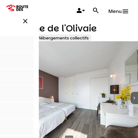
Aller
au
Menu
contenu
close
principal
Domaine de l'Olivaie
Accueil Vélo
Hébergements collectifs