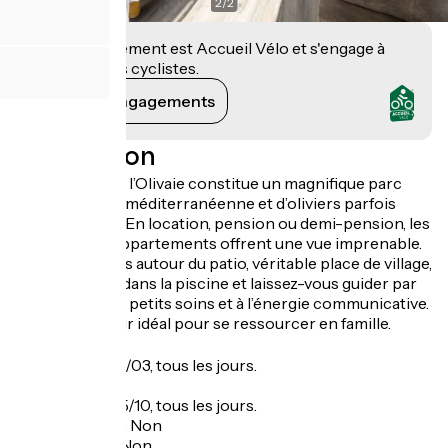
2
/
2
Cet établissement est Accueil Vélo et s'engage à
accueillir des cyclistes.
Voir ses engagements
Description
Le Domaine de l’Olivaie constitue un magnifique parc
planté de flore méditerranéenne et d’oliviers parfois
bicentenaires. En location, pension ou demi-pension, les
chambres et appartements offrent une vue imprenable.
Retrouvez-vous autour du patio, véritable place de village,
délassez-vous dans la piscine et laissez-vous guider par
une équipe aux petits soins et à l’énergie communicative.
Le lieu de séjour idéal pour se ressourcer en famille.
Ouverture
Du 01/02 au 05/03, tous les jours.
Du 05/04 au 05/10, tous les jours.
Garage à vélo
:
Non
Panier repas
:
Non