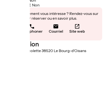
Panier repas
:
Non
Recharge VAE
:
Non
Cet établissement vous intéresse ? Rendez-vous sur
leur site pour réserver ou en savoir plus.
Téléphoner
Courriel
Site web
Localisation
93 rue de la Micolette 38520 Le Bourg-d'Oisans