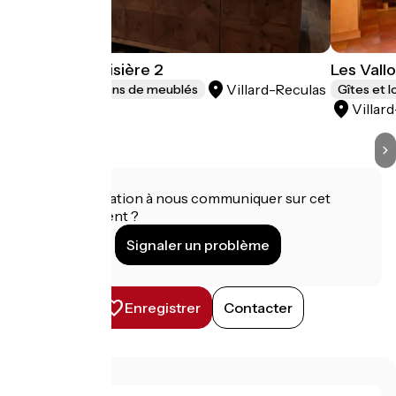
Chalet l'Ardoisière 2
Les Vallo
Villard-Reculas
Gîtes et locations de meublés
Gîtes et 
Villar
Une information à nous communiquer sur cet
établissement ?
Signaler un problème
Enregistrer
Contacter