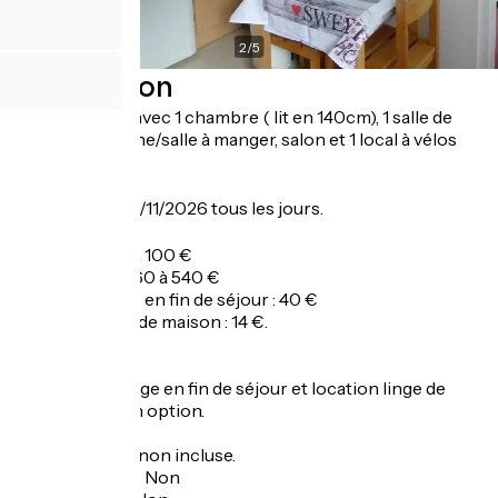
2
/
5
Description
Appartement avec 1 chambre ( lit en 140cm), 1 salle de
bain-WC, cuisine/salle à manger, salon et 1 local à vélos
privé et fermé.
Ouverture
Du 18/05 au 08/11/2026 tous les jours.
Tarifs
Nuitée : de 60 à 100 €
Semaine : de 360 à 540 €
Forfait ménage en fin de séjour : 40 €
Location linge de maison : 14 €.
Le forfait ménage en fin de séjour et location linge de
maison sont en option.
Taxe de séjour non incluse.
Garage à vélo
:
Non