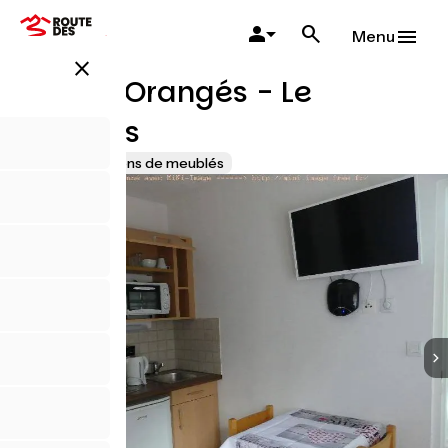
Aller
au
Menu
contenu
close
principal
Les Lys Orangés - Le
chamois
Gîtes et locations de meublés