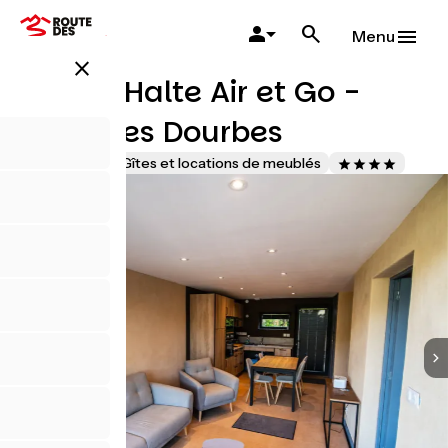
Aller
au
Menu
contenu
close
principal
Gite T3 Halte Air et Go -
Barre des Dourbes
Accueil Vélo
Gîtes et locations de meublés