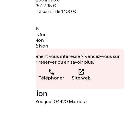
Semaine : de 475 à 795 €
Trois semaines : à partir de 1 100 €.
Nettoyage : 80€.
Garage à vélo
:
Oui
Panier repas
:
Non
Recharge VAE
:
Non
Cet établissement vous intéresse ? Rendez-vous sur
leur site pour réserver ou en savoir plus.
Téléphoner
Site web
Localisation
10 impasse du Rouquet 04420 Marcoux