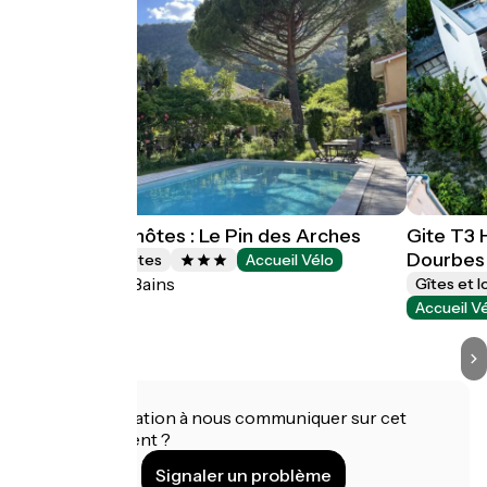
Chambres d'hôtes : Le Pin des Arches
Gite T3 
Dourbes
Chambres d'Hôtes
Accueil Vélo
Digne-les-Bains
Gîtes et 
Accueil V
Une information à nous communiquer sur cet
établissement ?
Signaler un problème