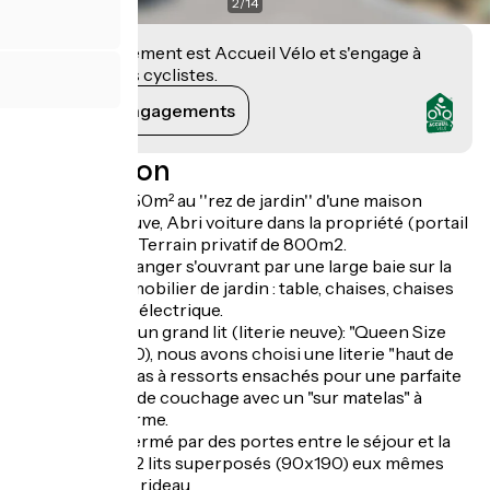
2
/
14
Cet établissement est Accueil Vélo et s'engage à
accueillir des cyclistes.
Voir ses engagements
Description
Appartement 50m² au ''rez de jardin'' d'une maison
individuelle neuve, Abri voiture dans la propriété (portail
avec digicode). Terrain privatif de 800m2.
Salon, salle à manger s'ouvrant par une large baie sur la
terrasse avec mobilier de jardin : table, chaises, chaises
longues et grill électrique.
Chambre avec un grand lit (literie neuve): "Queen Size
Bed" (160 x 200), nous avons choisi une literie "haut de
gamme" : matelas à ressorts ensachés pour une parfaite
indépendance de couchage avec un "sur matelas" à
mémoire de forme.
Dégagement fermé par des portes entre le séjour et la
chambre avec 2 lits superposés (90x190) eux mêmes
séparés par un rideau