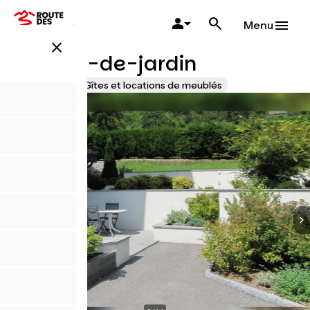
Aller
au
Menu
contenu
close
principal
Gîte rez-de-jardin
Accueil Vélo
Gîtes et locations de meublés