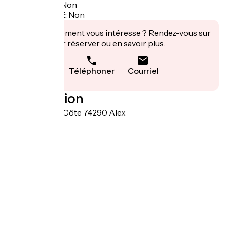
Panier repas
:
Non
Recharge VAE
:
Non
Cet établissement vous intéresse ? Rendez-vous sur
leur site pour réserver ou en savoir plus.
Téléphoner
Courriel
Localisation
371 route de la Côte 74290 Alex