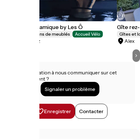
Le gîte panoramique by Les Ô
Gîte rez
Gîtes et locations de meublés
Accueil Vélo
Gîtes et 
Saint-Jorioz
Alex
Une information à nous communiquer sur cet
établissement ?
Signaler un problème
Enregistrer
Contacter