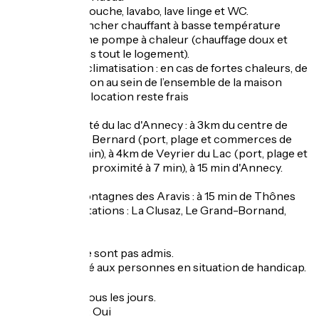
Salle de bain : douche, lavabo, lave linge et WC.
Chauffage : plancher chauffant à basse température
alimenté par une pompe à chaleur (chauffage doux et
homogène dans tout le logement).
Pas besoin de climatisation : en cas de fortes chaleurs, de
par sa disposition au sein de l’ensemble de la maison
l’intérieur de la location reste frais
Situé à proximité du lac d'Annecy : à 3km du centre de
Menthon Saint Bernard (port, plage et commerces de
proximité à 5 min), à 4km de Veyrier du Lac (port, plage et
commerces de proximité à 7 min), à 15 min d'Annecy.
Proche des montagnes des Aravis : à 15 min de Thônes
et 25 min des stations : La Clusaz, Le Grand-Bornand,
Manigod
Les animaux ne sont pas admis.
Gîte non adapté aux personnes en situation de handicap.
Ouverture
Toute l'année tous les jours.
Garage à vélo
:
Oui