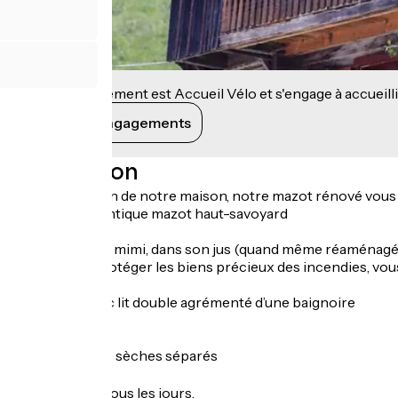
Cet établissement est Accueil Vélo et s'engage à accueilli
Voir ses engagements
Description
Installé non loin de notre maison, notre mazot rénové vous 
C'est un authentique mazot haut-savoyard
Tout petit, tout mimi, dans son jus (quand même réaménagé p
conçu pour protéger les biens précieux des incendies, vous
1 chambre avec lit double agrémenté d’une baignoire
et d’un lavabo
• Coin repas
• WC à toilettes sèches séparés
Ouverture
Toute l'année tous les jours.