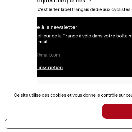
Accueil Vélo qu'est-ce que c'est ?
Accueil Vélo c'est le 1er label français dédié aux cycliste
Je m'abonne à la newsletter
Recevez le meilleur de la France à vélo dans votre boîte 
Mon adresse mail
Mon
adresse
mail
Conditions d'inscription
Ce site utilise des cookies et vous donne le contrôle sur c
Financé dans le cadre de Destination France
Mentions légales
FR
Données personnelles