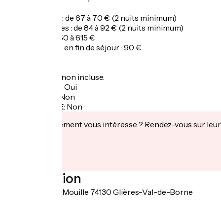
Tarifs
Une personne : de 67 à 70 € (2 nuits minimum)
Deux personnes : de 84 à 92 € (2 nuits minimum)
Semaine : de 450 à 615 €
Forfait ménage en fin de séjour : 90 €.
Taxe de séjour non incluse.
Garage à vélo
:
Oui
Panier repas
:
Non
Recharge VAE
:
Non
Cet établissement vous intéresse ? Rendez-vous sur leur 
Localisation
591, route de la Mouille 74130 Glières-Val-de-Borne