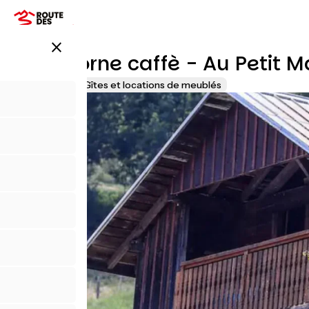
Aller
au
contenu
close
principal
1000 borne caffè - Au Petit M
Accueil Vélo
Gîtes et locations de meublés