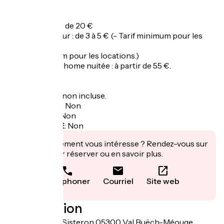
de 14h à 19h.
Tarifs
Forfait : à partir de 20 €
Prix animal / jour : de 3 à 5 € (- Tarif minimum pour les
emplacements
- Tarif maximum pour les locations.)
Location mobilhome nuitée : à partir de 55 €.
Taxe de séjour non incluse.
Garage à vélo
:
Non
Panier repas
:
Non
Recharge VAE
:
Non
Cet établissement vous intéresse ? Rendez-vous sur
leur site pour réserver ou en savoir plus.
Téléphoner
Courriel
Site web
Localisation
21 bis route de Sisteron 05300 Val Buëch-Méouge