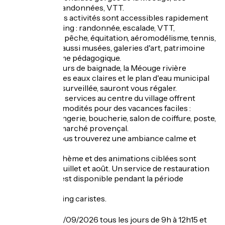
itinéraires de randonnées, VTT.
De nombreuses activités sont accessibles rapidement
depuis le camping : randonnée, escalade, VTT,
cyclotourisme, pêche, équitation, aéromodélisme, tennis,
quadbike mais aussi musées, galeries d'art, patrimoine
historique, ferme pédagogique.
Pour les amateurs de baignade, la Méouge rivière
réputée pour ses eaux claires et le plan d'eau municipal
avec baignade surveillée, sauront vous régaler.
Commerces et services au centre du village offrent
toutes les commodités pour des vacances faciles :
épicerie, boulangerie, boucherie, salon de coiffure, poste,
pizzeria, bars, marché provençal.
Au camping, vous trouverez une ambiance calme et
familiale.
Des soirées à thème et des animations ciblées sont
proposées en juillet et août. Un service de restauration
de type snack est disponible pendant la période
d'ouverture.
Services camping caristes.
Ouverture
Du 01/05 au 30/09/2026 tous les jours de 9h à 12h15 et