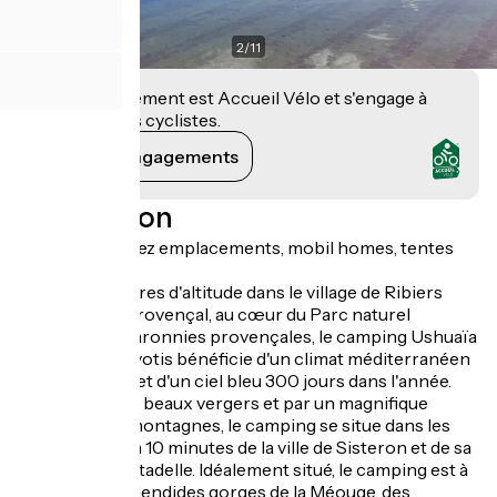
2
/
11
Cet établissement est Accueil Vélo et s'engage à
accueillir des cyclistes.
Voir ses engagements
Description
Vous y trouverez emplacements, mobil homes, tentes
insolites.
Situé à 510 mètres d'altitude dans le village de Ribiers
typiquement provençal, au cœur du Parc naturel
régional des Baronnies provençales, le camping Ushuaïa
Villages Les Myotis bénéficie d'un climat méditerranéen
très ensoleillé et d'un ciel bleu 300 jours dans l'année.
Entouré par de beaux vergers et par un magnifique
panorama de montagnes, le camping se situe dans les
Hautes-Alpes à 10 minutes de la ville de Sisteron et de sa
majestueuse citadelle. Idéalement situé, le camping est à
la porte des splendides gorges de la Méouge, des