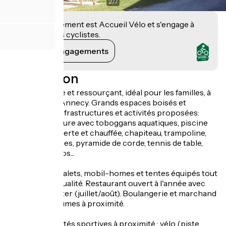
2
/
7
Cet établissement est Accueil Vélo et s'engage à
accueillir des cyclistes.
Voir ses engagements
Description
Camping calme et ressourçant, idéal pour les familles, à
10 km du lac d'Annecy. Grands espaces boisés et
nombreuses infrastructures et activités proposées:
piscine extérieure avec toboggans aquatiques, piscine
bien-être couverte et chauffée, chapiteau, trampoline,
joutes aquatiques, pyramide de corde, tennis de table,
location de vélos...
Location de chalets, mobil-homes et tentes équipés tout
confort et de qualité. Restaurant ouvert à l'année avec
vente à emporter (juillet/août). Boulangerie et marchand
de fruits et légumes à proximité.
Multiples activités sportives à proximité : vélo (piste