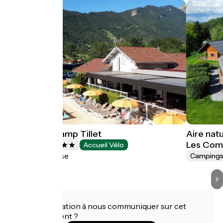
Camping Champ Tillet
Aire nat
Les Com
Campings
Accueil Vélo
Val de Chaise
Camping
Une information à nous communiquer sur cet
établissement ?