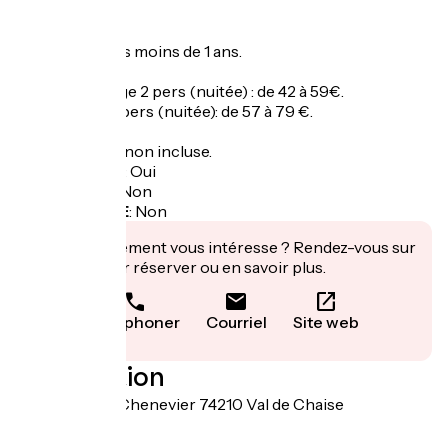
Canada).
Gratuit pour les moins de 1 ans.
Location Refuge 2 pers (nuitée) : de 42 à 59€.
location Nid 2 pers (nuitée): de 57 à 79 €.
Taxe de séjour non incluse.
Garage à vélo
:
Oui
Panier repas
:
Non
Recharge VAE
:
Non
Cet établissement vous intéresse ? Rendez-vous sur
leur site pour réserver ou en savoir plus.
Téléphoner
Courriel
Site web
Localisation
28 chemin du Chenevier 74210 Val de Chaise