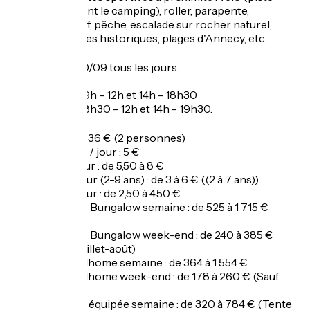
cyclable jouxtant le camping), roller, parapente,
randonnée, golf, pêche, escalade sur rocher naturel,
visites de villages historiques, plages d'Annecy, etc.
Ouverture
Du 30/04 au 20/09 tous les jours.
Réception :
Basse saison : 9h - 12h et 14h - 18h30
Haute saison : 8h30 - 12h et 14h - 19h30.
Tarifs
Forfait : de 22 à 36 € (2 personnes)
Prix électricité / jour : 5 €
Prix adulte / jour : de 5,50 à 8 €
Prix enfant / jour (2-9 ans) : de 3 à 6 € ((2 à 7 ans))
Prix animal / jour : de 2,50 à 4,50 €
Location HLL / Bungalow semaine : de 525 à 1 715 €
(Chalet)
Location HLL / Bungalow week-end : de 240 à 385 €
(Chalet. Sauf juillet-août)
Location Mobilhome semaine : de 364 à 1 554 €
Location Mobilhome week-end : de 178 à 260 € (Sauf
juillet / août)
Location tente équipée semaine : de 320 à 784 € (Tente