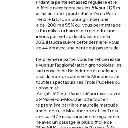
moyenne. Cependant la pente est assez régulière et le
passage le plus difficile n'excédera pas les 8% sur 1125 m.
Le départ réel se fait au rond-point situé près du Parc
Lesdiguières. Prendre la D106B pour grimper une
première rampe de 1200 m à 5,5% qui vous permettra de
sortir peu à peu d’un milieu urbain et de rejoindre une
intersection qui vous permettra de choisir entre la
D106A et la D106B, il faudra suivre cette dernière. Vous
enchaînerez avec 4,4 km avec une pente qui passera de
3,5 à 6,5%.
Au cours de cette première partie, vous bénéficierez de
beaux points de vue sur l’agglomération grenobloise, les
Massifs de la Chartreuse et de Belledonne et quelques
sommets du Massif du Vercors comme le Moucherotte
(1901 m) ou surtout les spectaculaires Trois Pucelles où
vous passerez à proximité.
À partir de Bel-Air (alt. 510 m), il faudra désormais suivre
la D106 jusqu’à St-Nizier-du-Moucherotte tout en
franchissant une première barrière naturelle marquée
par le prolongement entre le Moucherotte et les Trois
Pucelles. Comptez sur 9,7 km sur une pente régulière à
6,5% de moyenne avec un passage le plus difficile de
l’ascension – 1125 m à 8% -, juste après le Pariset. À St-