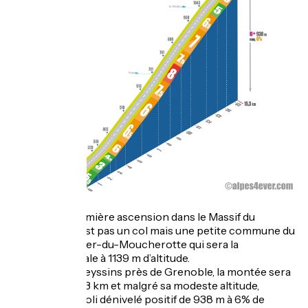
Pour cette première ascension dans le Massif du
Vercors, ce n’est pas un col mais une petite commune du
nom de St-Nizier-du-Moucherotte qui sera la
destination finale à 1139 m d’altitude.
Au départ de Seyssins près de Grenoble, la montée sera
longue avec 15,3 km et malgré sa modeste altitude,
proposera un joli dénivelé positif de 938 m à 6% de