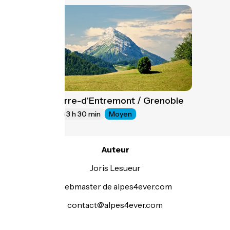
Saint-Pierre-d'Entremont / Grenoble
8
41 km
3 h 30 min
Moyen
Auteur
Joris Lesueur
webmaster de alpes4ever.com
contact@alpes4ever.com