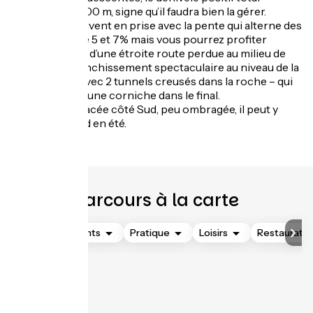
dépasse les 1000 m, signe qu’il faudra bien la gérer.
Vous serez souvent en prise avec la pente qui alterne des
passages entre 5 et 7% mais vous pourrez profiter
tranquillement d’une étroite route perdue au milieu de
nulle part – franchissement spectaculaire au niveau de la
Clue d’Aiglun avec 2 tunnels creusés dans la roche – qui
se termine sur une corniche dans le final.
La route est placée côté Sud, peu ombragée, il peut y
faire très chaud en été.
Parcours à la carte
Hébergements
Pratique
Loisirs
Restauratio