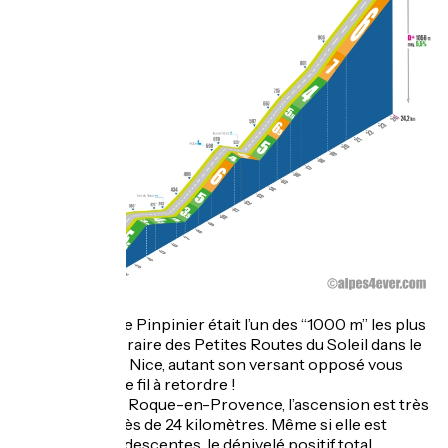
Autant le Col de Pinpinier était l’un des “1000 m” les plus
faciles de l’itinéraire des Petites Routes du Soleil dans le
sens Thonon > Nice, autant son versant opposé vous
donnera plus de fil à retordre !
Au départ de la Roque-en-Provence, l’ascension est très
longue avec près de 24 kilomètres. Même si elle est
ponctuée de 2 descentes, le dénivelé positif total