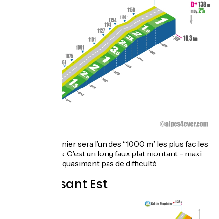
Le Col de Pinpinier sera l’un des “1000 m” les plus faciles
de votre voyage. C’est un long faux plat montant - maxi
3,5% - n’offrant quasiment pas de difficulté.
Topo versant Est