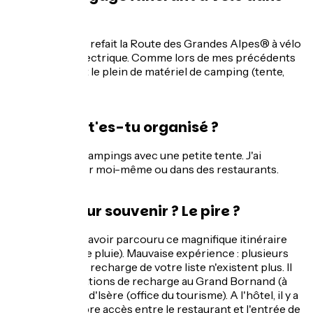
les Alpes ?
Maintenant, j'ai refait la Route des Grandes Alpes® à vélo
à assistance électrique. Comme lors de mes précédents
voyages, j'ai fait le plein de matériel de camping (tente,
réchaud, etc.).
Comment t'es-tu organisé ?
Nuit dans des campings avec une petite tente. J'ai
préparé le dîner moi-même ou dans des restaurants.
Ton meilleur souvenir ? Le pire ?
L'expérience d'avoir parcouru ce magnifique itinéraire
(sans un jour de pluie). Mauvaise expérience : plusieurs
des stations de recharge de votre liste n'existent plus. Il
n'y a plus de stations de recharge au Grand Bornand (à
l'hôtel) et à Val d'Isère (office du tourisme). A l'hôtel, il y a
une prise en libre accès entre le restaurant et l'entrée de