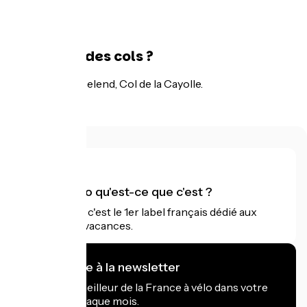
l'hôtel.
Ton tiercé des cols ?
Cormet de Roselend, Col de la Cayolle.
Accueil Vélo qu'est-ce que c'est ?
Accueil Vélo c'est le 1er label français dédié aux
cyclistes en vacances.
Je m'abonne à la newsletter
Recevez le meilleur de la France à vélo dans votre
boîte mail chaque mois.