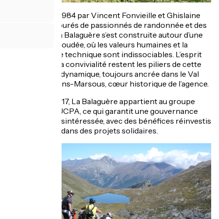
Fondée fin 1984 par Vincent Fonvieille et Ghislaine
Boulech, entourés de passionnés de randonnée et des
Pyrénées, La Balaguère s’est construite autour d’une
équipe soudée, où les valeurs humaines et la
compétence technique sont indissociables. L’esprit
d’équipe et la convivialité restent les piliers de cette
entreprise dynamique, toujours ancrée dans le Val
d’Azun et Arrens-Marsous, cœur historique de l’agence.
Depuis 2017, La Balaguère appartient au groupe
associatif UCPA, ce qui garantit une gouvernance
bénévole et désintéressée, avec des bénéfices réinvestis
dans des projets solidaires.