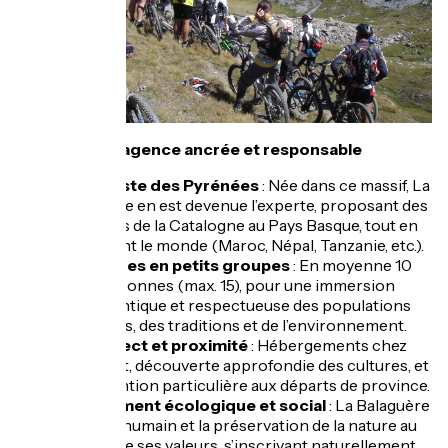
Une agence ancrée et responsable
Spécialiste des Pyrénées
: Née dans ce massif, La
Balaguère en est devenue l’experte, proposant des
voyages de la Catalogne au Pays Basque, tout en
explorant le monde (Maroc, Népal, Tanzanie, etc.).
Voyages en petits groupes
: En moyenne 10
personnes (max. 15), pour une immersion
authentique et respectueuse des populations
locales, des traditions et de l’environnement.
Respect et proximité
: Hébergements chez
l’habitant, découverte approfondie des cultures, et
une attention particulière aux départs de province.
Engagement écologique et social
: La Balaguère
place l’humain et la préservation de la nature au
cœur de ses valeurs, s’inscrivant naturellement