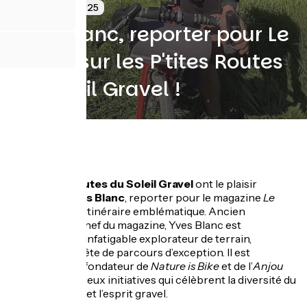
1 octobre 2025
Yves Blanc, reporter pour Le
Cycle, sur les P'tites Routes
du Soleil Gravel !
Les
P’tites Routes du Soleil Gravel
ont le plaisir
d’accueillir
Yves Blanc
, reporter pour le magazine
Le
Cycle
, sur leur itinéraire emblématique. Ancien
rédacteur en chef du magazine, Yves Blanc est
aujourd’hui un infatigable explorateur de terrain,
toujours en quête de parcours d’exception. Il est
également co-fondateur de
Nature is Bike
et de l’
Anjou
Vélo Vintage
, deux initiatives qui célèbrent la diversité du
cyclotourisme et l’esprit gravel.