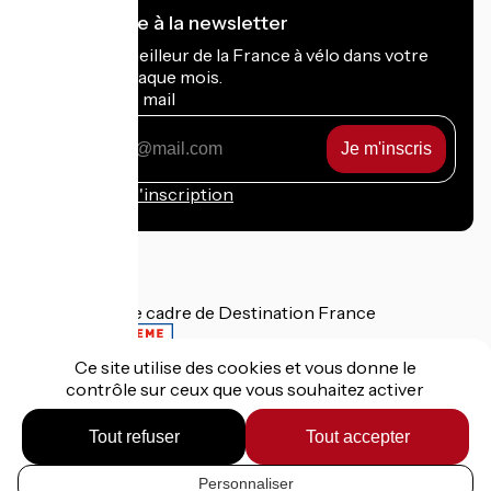
Je m'abonne à la newsletter
Recevez le meilleur de la France à vélo dans votre
boîte mail chaque mois.
Mon adresse mail
Mon
adresse
mail
Conditions d'inscription
Financé dans le cadre de Destination France
Ce site utilise des cookies et vous donne le
contrôle sur ceux que vous souhaitez activer
Mentions légales
Données personnelles
Tout refuser
Tout accepter
Contact
Réalisation :
StudioJuillet
et
France Vélo Tourisme
Personnaliser